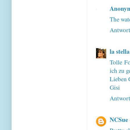
Anony
The wate
Antwor
la stell
Tolle Fo
ich zu g
Lieben 
Gisi
Antwor
NCSue