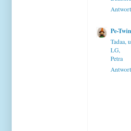
Antwor
Pe-Twin
Tadaa, u
LG,
Petra
Antwor