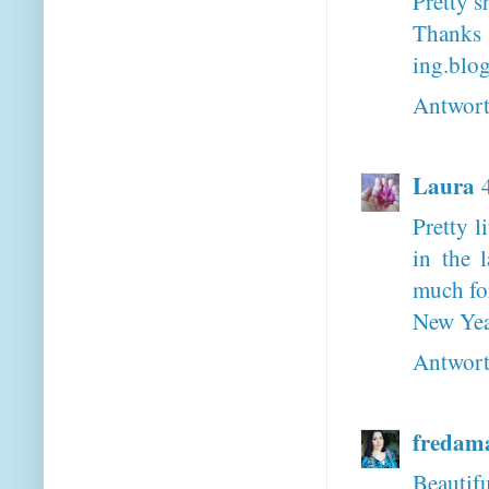
Pretty s
Than
ing.blo
Antwor
Laura
Pretty l
in the 
much fo
New Yea
Antwor
fredam
Beautifu