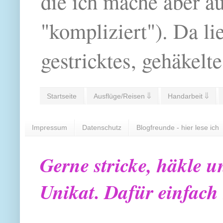
die ich mache aber a
"kompliziert"). Da li
gestricktes, gehäkelte
Startseite
Ausflüge/Reisen ⇓
Handarbeit ⇓
Impressum
Datenschutz
Blogfreunde - hier lese ich
Gerne stricke, häkle u
Unikat. Dafür einfach