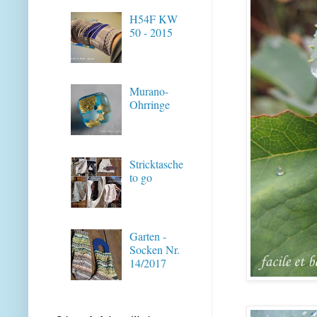
H54F KW
50 - 2015
Murano-
Ohrringe
Stricktasche
to go
Garten -
Socken Nr.
14/2017