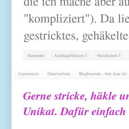
die ich mache aber a
"kompliziert"). Da li
gestricktes, gehäkelte
Startseite
Ausflüge/Reisen ⇓
Handarbeit ⇓
Impressum
Datenschutz
Blogfreunde - hier lese ich
Gerne stricke, häkle u
Unikat. Dafür einfach