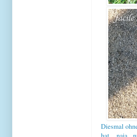
Diesmal ohne
hat... naja..