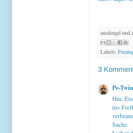
ausdengd und 
Labels:
Freuta
3 Komment
Pe-Twin
Hm, Eisc
ins Fre
verbran
Sache.