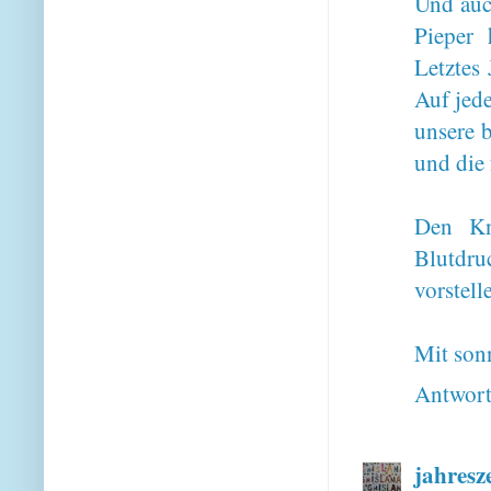
Und auch
Pieper 
Letztes
Auf jede
unsere 
und die
Den Kn
Blutdru
vorstell
Mit son
Antwor
jahresz