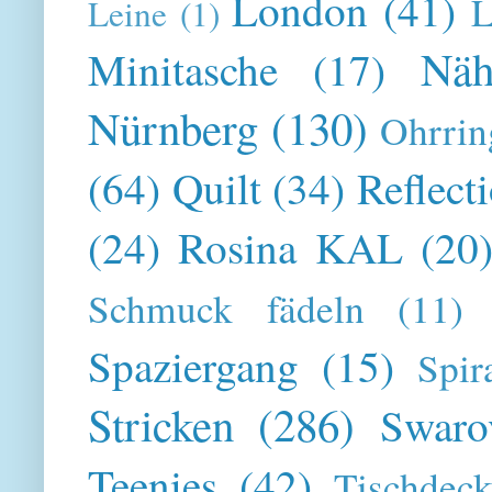
London
(41)
L
Leine
(1)
Näh
Minitasche
(17)
Nürnberg
(130)
Ohrrin
(64)
Quilt
(34)
Reflect
(24)
Rosina KAL
(20
Schmuck fädeln
(11)
Spaziergang
(15)
Spir
Stricken
(286)
Swaro
Teenies
(42)
Tischdeck