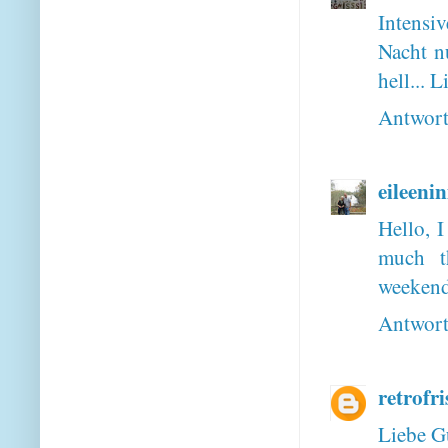
Intensi
Nacht n
hell...
Antwor
eileeni
Hello, 
much t
weeken
Antwor
retrofri
Liebe G