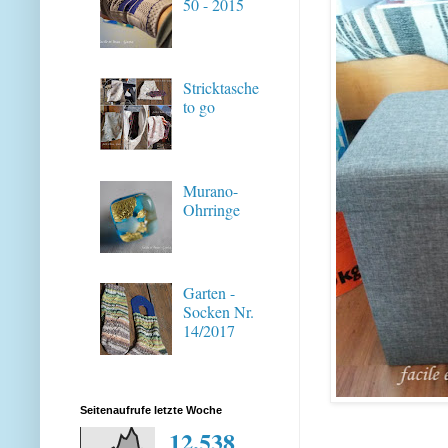
50 - 2015
Stricktasche
to go
Murano-
Ohrringe
Garten -
Socken Nr.
14/2017
Seitenaufrufe letzte Woche
12,538