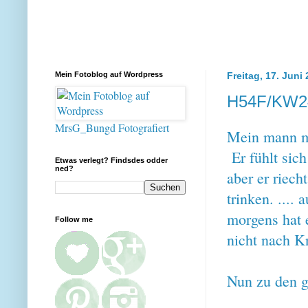
Mein Fotoblog auf Wordpress
Freitag, 17. Juni
H54F/KW2
MrsG_Bungd Fotografiert
Mein mann m
Er fühlt sich
Etwas verlegt? Findsdes odder
ned?
aber er riec
trinken. ...
morgens hat 
Follow me
nicht nach Kn
Nun zu den g