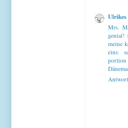
Ulrikes
Mrs. Ma
genial! 
meine ko
eins: s
portion
Dänemar
Antwor