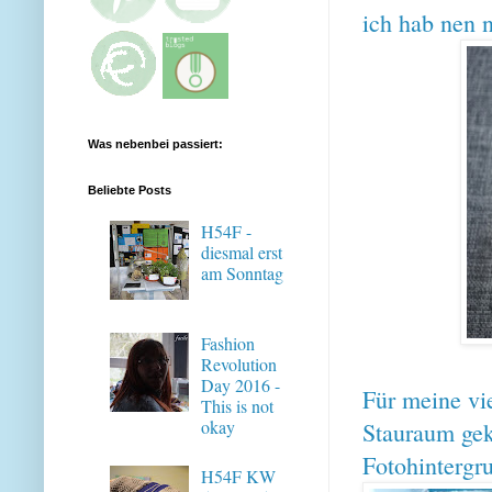
ich hab nen 
Was nebenbei passiert:
Beliebte Posts
H54F -
diesmal erst
am Sonntag
Fashion
Revolution
Day 2016 -
Für meine vi
This is not
okay
Stauraum gek
Fotohintergru
H54F KW