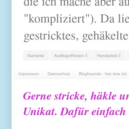
die ich mache aber a
"kompliziert"). Da li
gestricktes, gehäkelte
Startseite
Ausflüge/Reisen ⇓
Handarbeit ⇓
Impressum
Datenschutz
Blogfreunde - hier lese ich
Gerne stricke, häkle u
Unikat. Dafür einfach