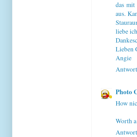
das mit 
aus. Kan
Staurau
liebe ich
Dankesc
Lieben 
Angie
Antwor
Photo 
How nice
Worth a
Antwor