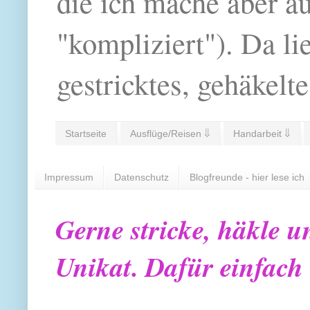
die ich mache aber a
"kompliziert"). Da li
gestricktes, gehäkelte
Startseite
Ausflüge/Reisen ⇓
Handarbeit ⇓
Impressum
Datenschutz
Blogfreunde - hier lese ich
Gerne stricke, häkle u
Unikat. Dafür einfach