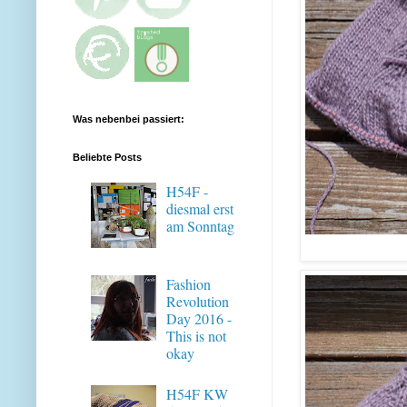
Was nebenbei passiert:
Beliebte Posts
H54F -
diesmal erst
am Sonntag
Fashion
Revolution
Day 2016 -
This is not
okay
H54F KW