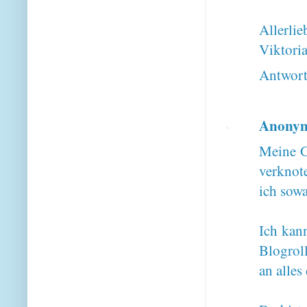
Allerlie
Viktori
Antwor
Anony
Meine Gü
verknot
ich sowa
Ich kann
Blogrol
an alles