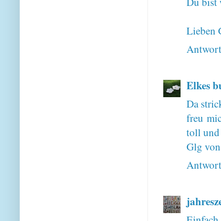
Du bist 
Lieben 
Antwor
Elkes b
Da stric
freu mi
toll und
Glg von
Antwor
jahresz
Einfach 