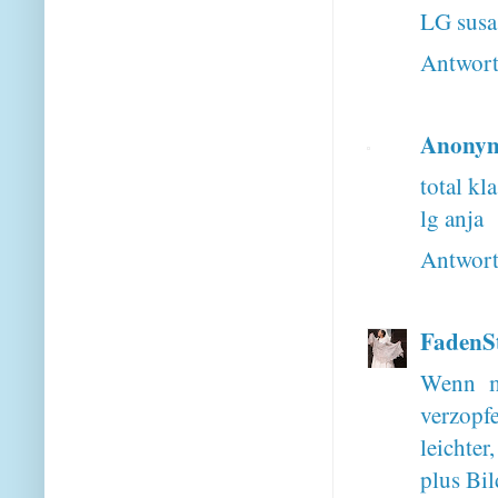
LG susa
Antwor
Anony
total kla
lg anja
Antwor
FadenSt
Wenn m
verzopfe
leichte
plus Bi