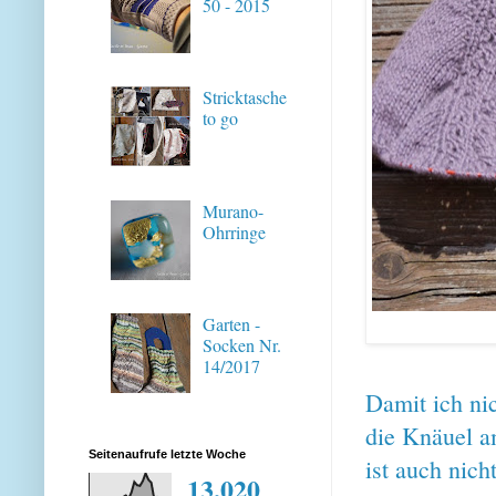
50 - 2015
Stricktasche
to go
Murano-
Ohrringe
Garten -
Socken Nr.
14/2017
Damit ich nic
die Knäuel a
Seitenaufrufe letzte Woche
ist auch nich
13,020