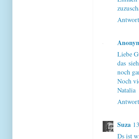
zuzusch
Antwor
Anony
Liebe G
das sie
noch gar
Noch vi
Natalia
Antwor
Suza
13
Ds ist w