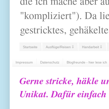
die ich mache aber a
"kompliziert"). Da li
gestricktes, gehäkelte
Startseite
Ausflüge/Reisen ⇓
Handarbeit ⇓
Impressum
Datenschutz
Blogfreunde - hier lese ich
Gerne stricke, häkle u
Unikat. Dafür einfach