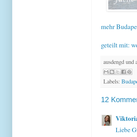
mehr Budapes
geteilt mit:
w
ausdengd und 
Labels:
Budape
12 Kommen
Viktori
Liebe G