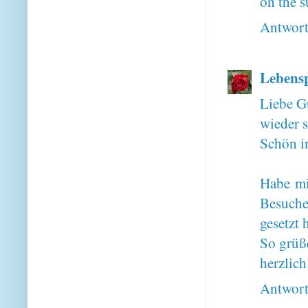
on the s
Antwor
Lebens
Liebe G
wieder 
Schön in
Habe mi
Besuche
gesetzt 
So grüß
herzlic
Antwor