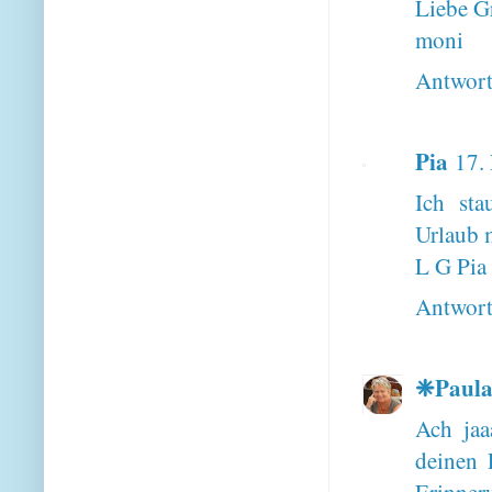
Liebe G
moni
Antwor
Pia
17.
Ich st
Urlaub m
L G Pia
Antwor
❈Paul
Ach jaa
deinen 
Erinner