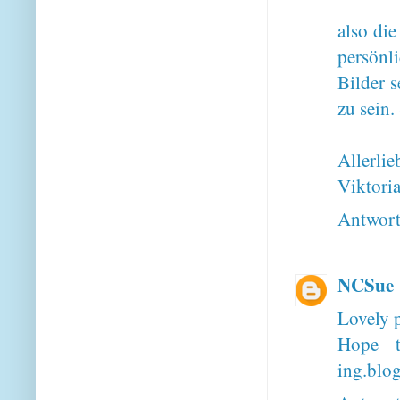
also die
persönli
Bilder s
zu sein.
Allerlie
Viktori
Antwor
NCSue
Lovely 
Hope t
ing.blo