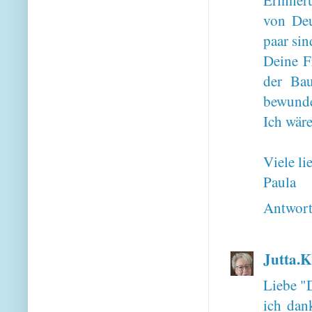
von Deu
paar sin
Deine F
der Ba
bewunde
Ich wäre
Viele l
Paula
Antwor
Jutta.K
Liebe "
ich dan