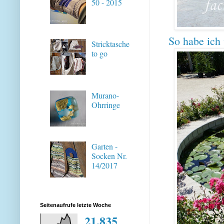
50 - 2015
So habe ich 
Stricktasche
to go
Murano-
Ohrringe
Garten -
Socken Nr.
14/2017
Seitenaufrufe letzte Woche
21,835