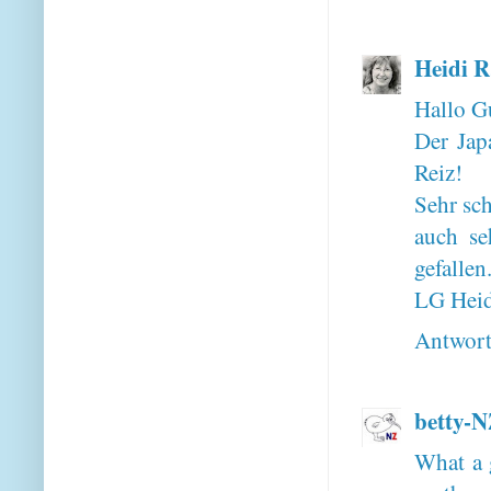
Heidi R
Hallo G
Der Jap
Reiz!
Sehr sch
auch se
gefallen
LG Heid
Antwor
betty-
What a g