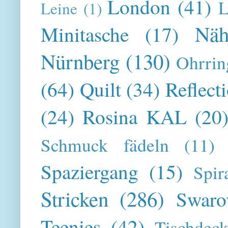
London
(41)
L
Leine
(1)
Näh
Minitasche
(17)
Nürnberg
(130)
Ohrrin
(64)
Quilt
(34)
Reflect
(24)
Rosina KAL
(20
Schmuck fädeln
(11)
Spaziergang
(15)
Spir
Stricken
(286)
Swaro
Teenies
(42)
Tischdeck