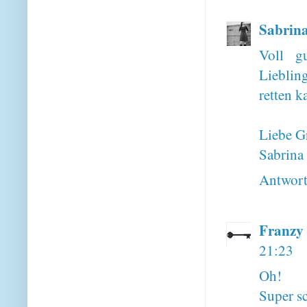
Sabrin
Voll g
Lieblin
retten k
Liebe G
Sabrina
Antwor
Franzy 
21:23
Oh!
Super s