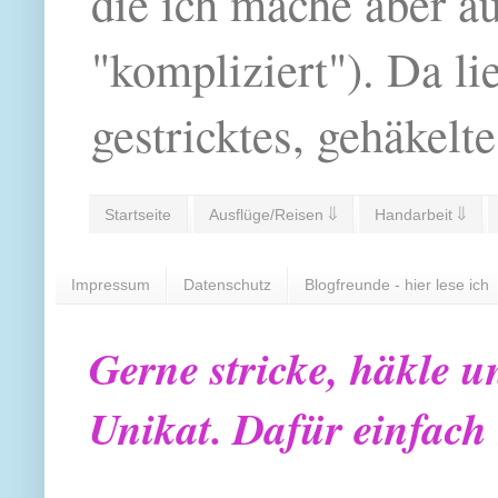
die ich mache aber a
"kompliziert"). Da li
gestricktes, gehäkelte
Startseite
Ausflüge/Reisen ⇓
Handarbeit ⇓
Impressum
Datenschutz
Blogfreunde - hier lese ich
Gerne stricke, häkle u
Unikat. Dafür einfach