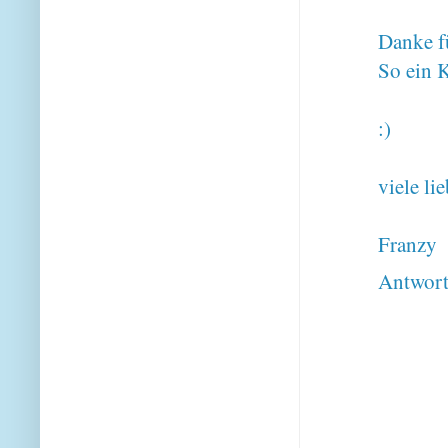
Danke fü
So ein 
:)
viele li
Franzy
Antwor