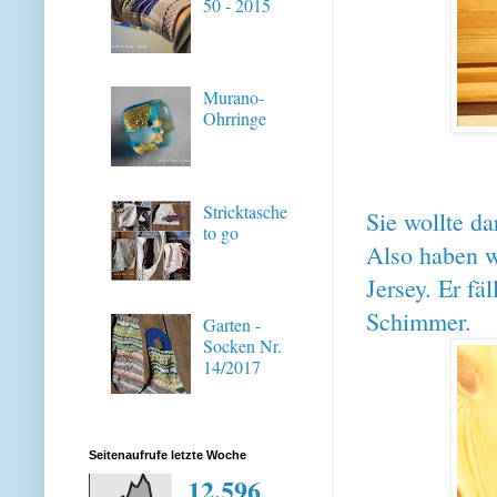
50 - 2015
Murano-
Ohrringe
Stricktasche
Sie wollte da
to go
Also haben w
Jersey. Er fä
Schimmer.
Garten -
Socken Nr.
14/2017
Seitenaufrufe letzte Woche
12,596