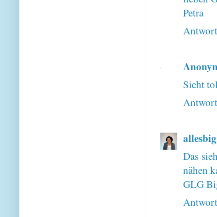
Petra
Antwor
Anony
Sieht to
Antwor
allesbig
Das sieh
nähen ka
GLG Bi
Antwor