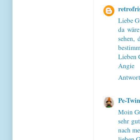
retrofri
Liebe G
da wäre
sehen, 
bestimmt
Lieben 
Angie
Antwor
Pe-Twin
Moin Gu
sehr gut
nach me
lieben 