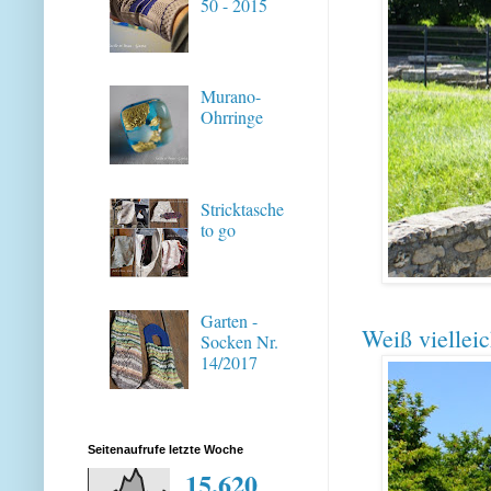
50 - 2015
Murano-
Ohrringe
Stricktasche
to go
Garten -
Weiß viellei
Socken Nr.
14/2017
Seitenaufrufe letzte Woche
15,620