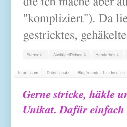
die ich mache aber a
"kompliziert"). Da li
gestricktes, gehäkelte
Startseite
Ausflüge/Reisen ⇓
Handarbeit ⇓
Impressum
Datenschutz
Blogfreunde - hier lese ich
Gerne stricke, häkle u
Unikat. Dafür einfach