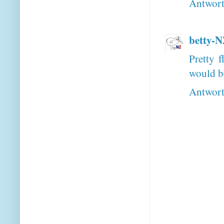
Antwor
betty-
Pretty f
would be
Antwor