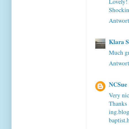
Lovely!
Shockin
Antwor
Klara S
Much gr
Antwor
NCSue
Very nic
Thank
ing.blo
baptist.