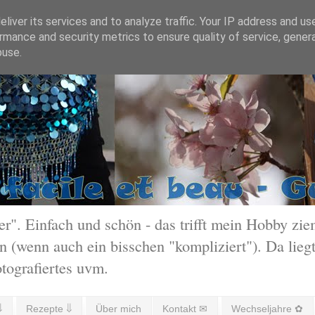
liver its services and to analyze traffic. Your IP address and us
rmance and security metrics to ensure quality of service, gene
buse.
 Einfach und schön - das trifft mein Hobby ziem
 (wenn auch ein bisschen "kompliziert"). Da liegt
otografiertes uvm.
⇓
Rezepte ⇓
Über mich
Kontakt ✉
Wechseljahre ✿