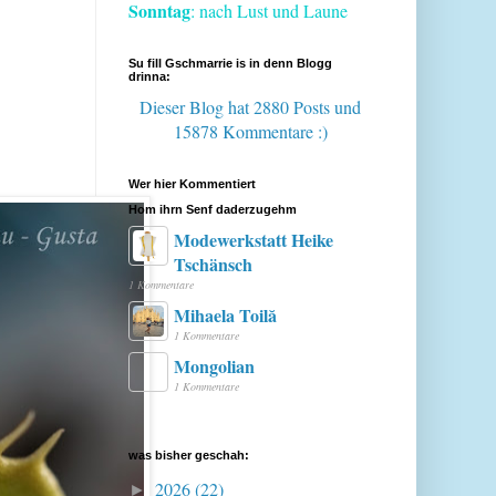
Sonntag
: nach Lust und Laune
Su fill Gschmarrie is in denn Blogg
drinna:
Dieser Blog hat 2880 Posts
und
15878 Kommentare :)
Wer hier Kommentiert
Hom ihrn Senf daderzugehm
Modewerkstatt Heike
Tschänsch
1 Kommentare
Mihaela Toilă
1 Kommentare
Mongolian
1 Kommentare
was bisher geschah:
2026
(22)
►