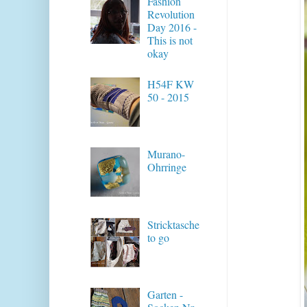
Fashion
Revolution
Day 2016 -
This is not
okay
H54F KW
50 - 2015
Murano-
Ohrringe
Stricktasche
to go
Garten -