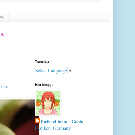
it:
en.
Translate
Select Language
▼
t so
Hier bloggt
facile et beau - Gusta
Franken, Germany