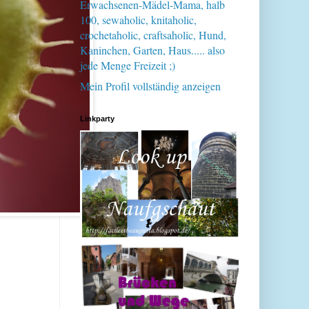
Erwachsenen-Mädel-Mama, halb
100, sewaholic, knitaholic,
crochetaholic, craftsaholic, Hund,
Kaninchen, Garten, Haus..... also
jede Menge Freizeit ;)
Mein Profil vollständig anzeigen
Linkparty