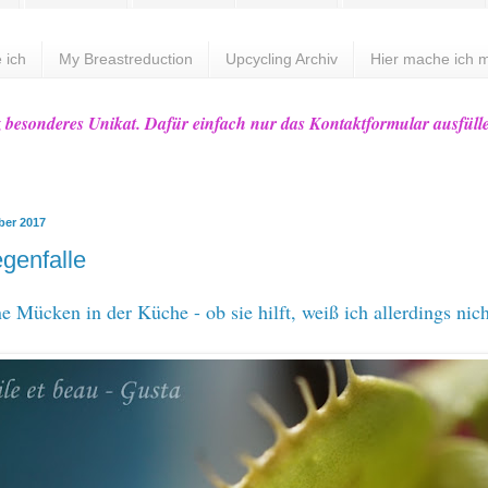
 ich
My Breastreduction
Upcycling Archiv
Hier mache ich m
z besonderes Unikat. Dafür einfach nur das Kontaktformular ausfüll
ber 2017
egenfalle
e Mücken in der Küche - ob sie hilft, weiß ich allerdings nich