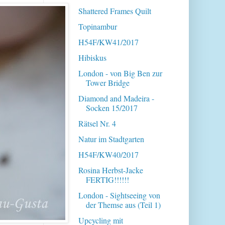
Shattered Frames Quilt
Topinambur
H54F/KW41/2017
Hibiskus
London - von Big Ben zur
Tower Bridge
Diamond and Madeira -
Socken 15/2017
Rätsel Nr. 4
Natur im Stadtgarten
H54F/KW40/2017
Rosina Herbst-Jacke
FERTIG!!!!!!
London - Sightseeing von
der Themse aus (Teil 1)
Upcycling mit