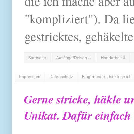
die ich mache aber a
"kompliziert"). Da li
gestricktes, gehäkelte
Startseite
Ausflüge/Reisen ⇓
Handarbeit ⇓
Impressum
Datenschutz
Blogfreunde - hier lese ich
Gerne stricke, häkle u
Unikat. Dafür einfach