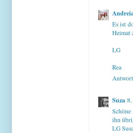
Andrei
Es ist d
Heimat 
LG
Rea
Antwor
Suza
8.
Schöne 
ihn übri
LG Sus