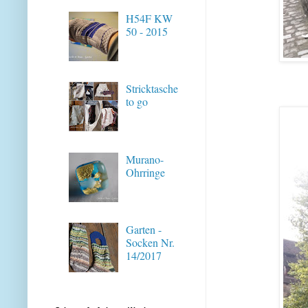
H54F KW
50 - 2015
Stricktasche
to go
Murano-
Ohrringe
Garten -
Socken Nr.
14/2017