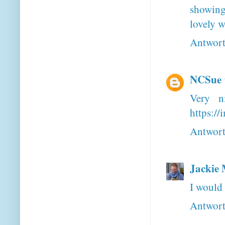
showing
lovely w
Antwor
NCSue
Very n
https://
Antwor
Jackie
I would 
Antwor