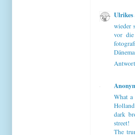
Ulrikes
wieder s
vor die
fotograf
Dänemar
Antwor
Anony
What a 
Holland 
dark br
street!
The tru