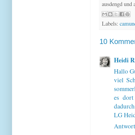
ausdengd und 
Labels:
camund
10 Kommen
Heidi R
Hallo G
viel Sc
sommerl
es dort
dadurch
LG Heid
Antwor