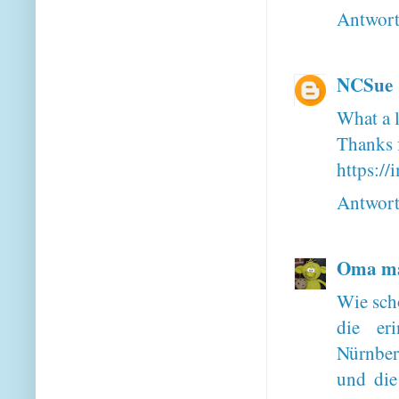
Antwor
NCSue
What a l
Thanks f
https://
Antwor
Oma ma
Wie sch
die er
Nürnber
und die