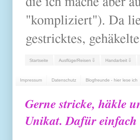
die ich mache aber a
"kompliziert"). Da li
gestricktes, gehäkelte
Startseite
Ausflüge/Reisen ⇓
Handarbeit ⇓
Impressum
Datenschutz
Blogfreunde - hier lese ich
Gerne stricke, häkle u
Unikat. Dafür einfach