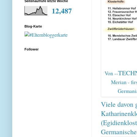
Seitenaufrufe letzte Woche
12,487
Blog-Karte
Follower
TECH
Von --
Merian - fi
Germania
Viele davon g
Katharinenkl
(Egidienklost
Germanische