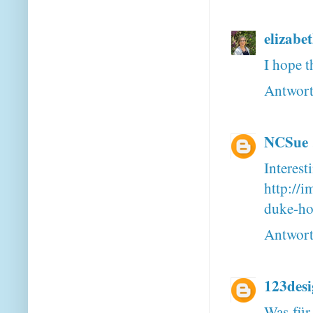
elizabe
I hope t
Antwor
NCSue
Interes
http://
duke-ho
Antwor
123des
Was für