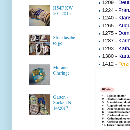
1209 -
Deut
H54F KW
1224 -
Fran
50 - 2015
1240 -
Klar
1265 -
Augu
1275 -
Domi
Stricktasche
1287 -
Karm
to go
1293 -
Kath
1380 -
Kart
1412 -
Terzi
Murano-
Ohrringe
Garten -
Socken Nr.
14/2017