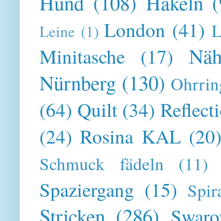
Hund
(108)
Häkeln
(
London
(41)
L
Leine
(1)
Näh
Minitasche
(17)
Nürnberg
(130)
Ohrrin
(64)
Quilt
(34)
Reflect
(24)
Rosina KAL
(20
Schmuck fädeln
(11)
Spaziergang
(15)
Spir
Stricken
(286)
Swaro