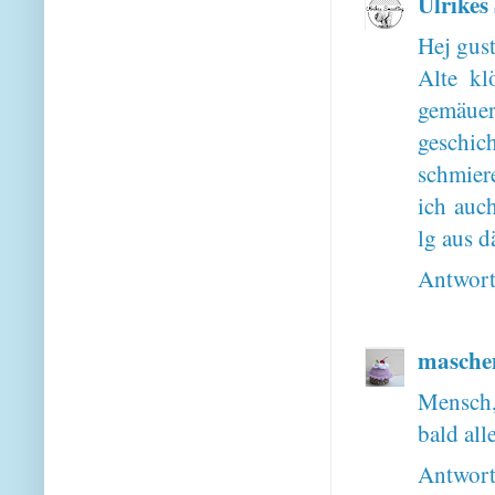
Ulrikes
Hej gust
Alte kl
gemäuer
geschi
schmiere
ich auc
lg aus d
Antwor
masche
Mensch, 
bald all
Antwor