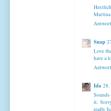
Herzlic
Martina
Antwor
Snap
2
Love th
have a l
Antwor
Ida
28.
Sounds 
it. Sor
really b