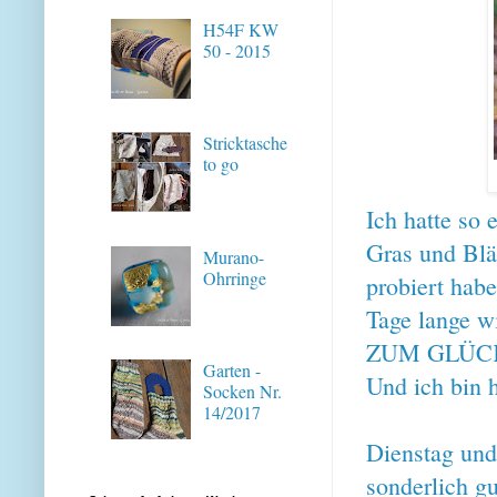
H54F KW
50 - 2015
Stricktasche
to go
Ich hatte so
Gras und Blä
Murano-
Ohrringe
probiert habe
Tage lange wi
ZUM GLÜC
Garten -
Und ich bin h
Socken Nr.
14/2017
Dienstag und
sonderlich gu