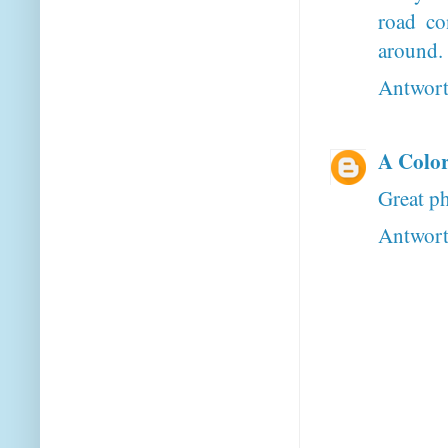
road co
around. 
Antwor
A Color
Great ph
Antwor