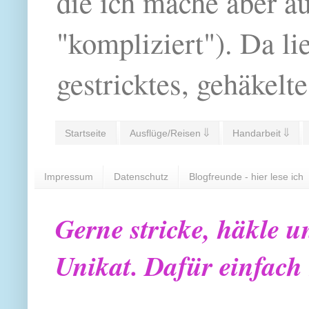
die ich mache aber a
"kompliziert"). Da li
gestricktes, gehäkelte
Startseite
Ausflüge/Reisen ⇓
Handarbeit ⇓
Impressum
Datenschutz
Blogfreunde - hier lese ich
Gerne stricke, häkle u
Unikat. Dafür einfach