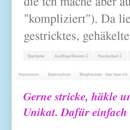
die ich mache aber a
"kompliziert"). Da li
gestricktes, gehäkelte
Startseite
Ausflüge/Reisen ⇓
Handarbeit ⇓
Impressum
Datenschutz
Blogfreunde - hier lese ich
Gerne stricke, häkle u
Unikat. Dafür einfach