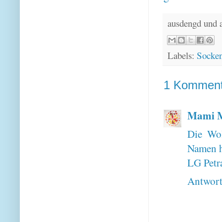
ausdengd und 
Labels:
Socke
1 Komment
Mami M
Die Wol
Namen h
LG Petr
Antwor