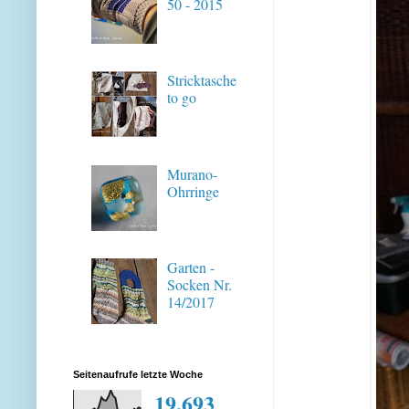
50 - 2015
Stricktasche
to go
Murano-
Ohrringe
Garten -
Socken Nr.
14/2017
Seitenaufrufe letzte Woche
19,693