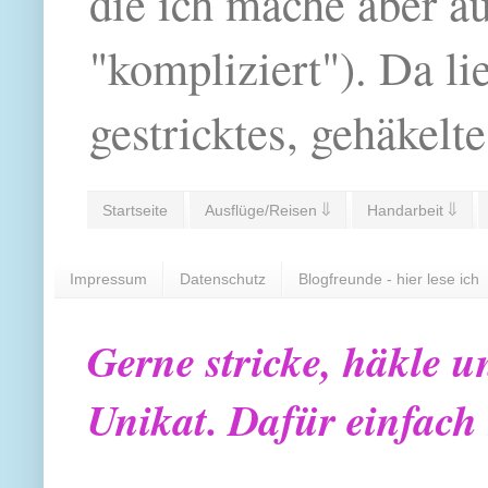
die ich mache aber a
"kompliziert"). Da li
gestricktes, gehäkelte
Startseite
Ausflüge/Reisen ⇓
Handarbeit ⇓
Impressum
Datenschutz
Blogfreunde - hier lese ich
Gerne stricke, häkle u
Unikat. Dafür einfach