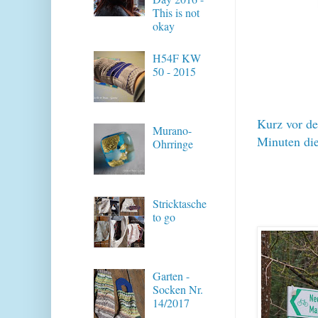
This is not
okay
H54F KW
50 - 2015
Kurz vor de
Murano-
Minuten di
Ohrringe
Stricktasche
to go
Garten -
Socken Nr.
14/2017