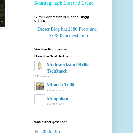
Sonntag
: nach Lust und Laune
Su fill Gschmarrie is in denn Blogg
drinna:
Dieser Blog hat 2880 Posts
und
15878 Kommentare :)
Wer hier Kommentiert
Hom ihrn Senf daderzugehm
Modewerkstatt Heike
Tschänsch
1 Kommentare
Mihaela Toilă
1 Kommentare
Mongolian
1 Kommentare
was bisher geschah:
2026
(22)
►