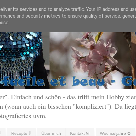
liver its services and to analyze traffic. Your IP address and us
rmance and security metrics to ensure quality of service, gene
buse.
 Einfach und schön - das trifft mein Hobby ziem
 (wenn auch ein bisschen "kompliziert"). Da liegt
otografiertes uvm.
⇓
Rezepte ⇓
Über mich
Kontakt ✉
Wechseljahre ✿