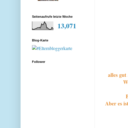
Seitenaufrufe letzte Woche
13,071
Blog-Karte
Follower
alles gu
We
B
Aber es is