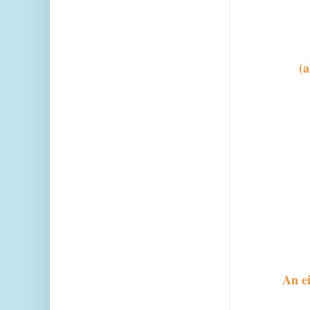
(a
An e