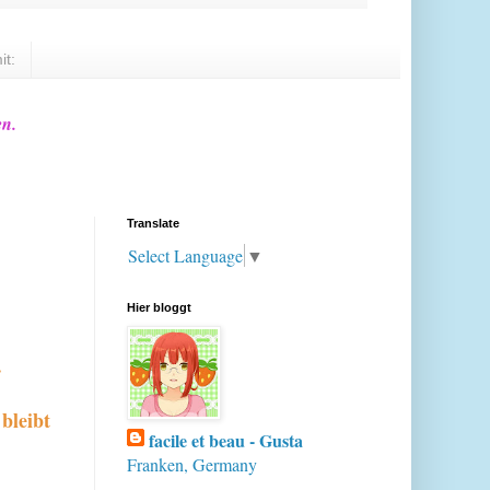
it:
en.
Translate
Select Language
▼
Hier bloggt
.
bleibt
facile et beau - Gusta
Franken, Germany