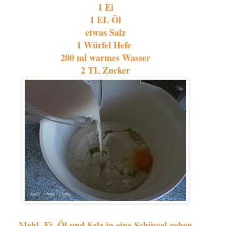
1 Ei
1 EL Öl
etwas Salz
1 Würfel Hefe
200 ml warmes Wasser
2 TL Zucker
Mehl, Ei, Öl und Salz in eine Schüssel geben