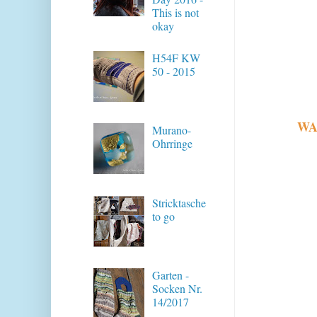
This is not
okay
H54F KW
50 - 2015
WAS
Murano-
Ohrringe
Stricktasche
to go
Garten -
Socken Nr.
14/2017