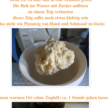
Die Hefe im Wasser mit Zucker auflösen
zu einem Teig verkneten
dieser Teig sollte noch etwas klebrig sein
lso nicht wie Pizzateig von Hand und Schüsssel zu lösen)
inem warmen Ort (ohne Zugluft) ca. 1 Stunde gehen lasse