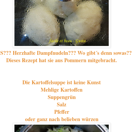
??? Herzhafte Dampfnudeln??? Wo gibt´s denn sowas??
Dieses Rezept hat sie aus Pommern mitgebracht.
Die Kartoffelsuppe ist keine Kunst
Mehlige Kartoffen
Suppengrün
Salz
Pfeffer
oder ganz nach belieben würzen