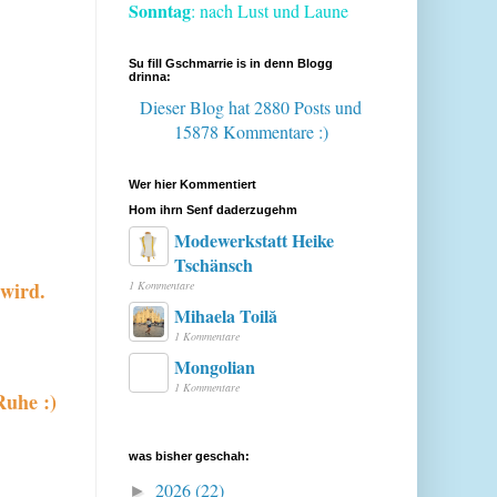
Sonntag
: nach Lust und Laune
Su fill Gschmarrie is in denn Blogg
drinna:
Dieser Blog hat 2880 Posts
und
15878 Kommentare :)
Wer hier Kommentiert
Hom ihrn Senf daderzugehm
Modewerkstatt Heike
Tschänsch
wird.
1 Kommentare
Mihaela Toilă
1 Kommentare
Mongolian
1 Kommentare
Ruhe :)
was bisher geschah:
2026
(22)
►