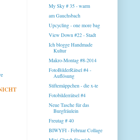
My Sky # 35 - warm
am Gauchsbach
Upcycling - one more bag
View Down #22 - Stadt
Ich blogge Handmade
Kultur
Makro-Montag #8-2014
FotoBilderRätsel #4 -
re
Auflösung
Stiftemäppchen - die x-te
. NICHT
Fotobilderrätsel #4
Neue Tasche für das
Burgfräulein
Freutag # 40
BIWYFI - Februar Collage
Mini-Clutch für mich