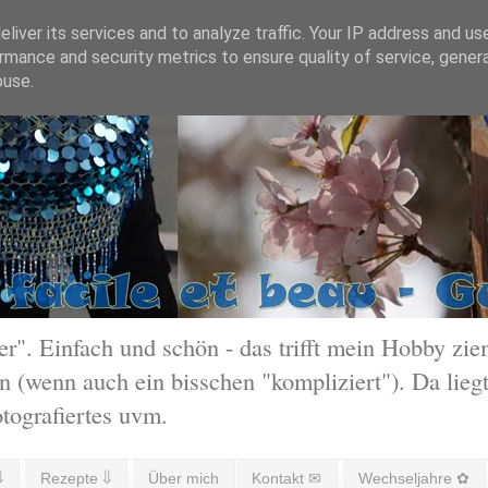
liver its services and to analyze traffic. Your IP address and us
rmance and security metrics to ensure quality of service, gene
buse.
 Einfach und schön - das trifft mein Hobby ziem
 (wenn auch ein bisschen "kompliziert"). Da liegt
otografiertes uvm.
⇓
Rezepte ⇓
Über mich
Kontakt ✉
Wechseljahre ✿