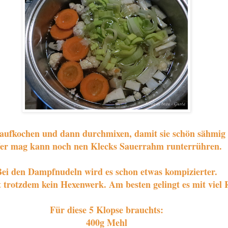
t aufkochen und dann durchmixen, damit sie schön sähmig 
r mag kann noch nen Klecks Sauerrahm runterrühren.
ei den Dampfnudeln wird es schon etwas kompizierter.
t trotzdem kein Hexenwerk. Am besten gelingt es mit viel 
Für diese 5 Klopse brauchts:
400g Mehl