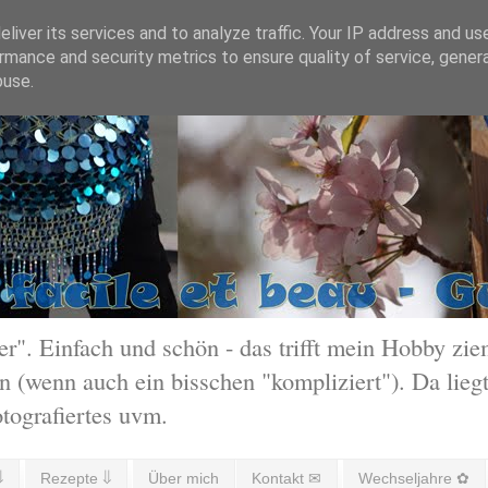
liver its services and to analyze traffic. Your IP address and us
rmance and security metrics to ensure quality of service, gene
buse.
 Einfach und schön - das trifft mein Hobby ziem
 (wenn auch ein bisschen "kompliziert"). Da liegt
otografiertes uvm.
⇓
Rezepte ⇓
Über mich
Kontakt ✉
Wechseljahre ✿