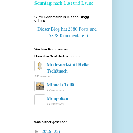
Sonntag
: nach Lust und Laune
Su fill Gschmarrie is in denn Blogg
drinna:
Dieser Blog hat 2880 Posts
und
15878 Kommentare :)
Wer hier Kommentiert
Hom ihrn Senf daderzugehm
Modewerkstatt Heike
Tschänsch
1 Kommentare
Mihaela Toilă
1 Kommentare
Mongolian
1 Kommentare
was bisher geschah:
2026
(22)
►