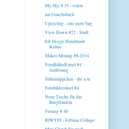
My Sky # 35 - warm
am Gauchsbach
Upcycling - one more bag
View Down #22 - Stadt
Ich blogge Handmade
Kultur
Makro-Montag #8-2014
FotoBilderRätsel #4 -
Auflösung
Stiftemäppchen - die x-te
Fotobilderrätsel #4
Neue Tasche für das
Burgfräulein
Freutag # 40
BIWYFI - Februar Collage
Mini-Clutch für mich