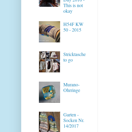
This is not
okay
H54F KW
50 - 2015
Stricktasche
to go
Murano-
Ohrringe
Garten -
Socken Nr.
14/2017