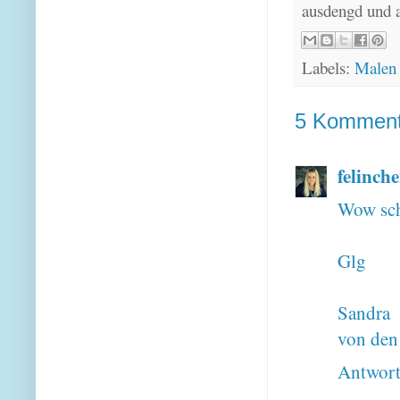
ausdengd und 
Labels:
Malen
5 Komment
felinch
Wow sch
Glg
Sandra
von den
Antwor