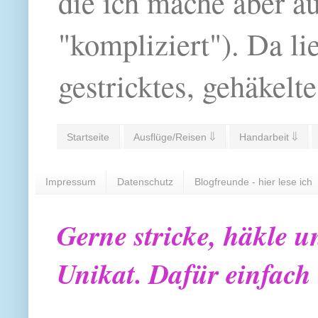
die ich mache aber a
"kompliziert"). Da li
gestricktes, gehäkelte
Startseite
Ausflüge/Reisen ⇓
Handarbeit ⇓
Impressum
Datenschutz
Blogfreunde - hier lese ich
Gerne stricke, häkle u
Unikat. Dafür einfach