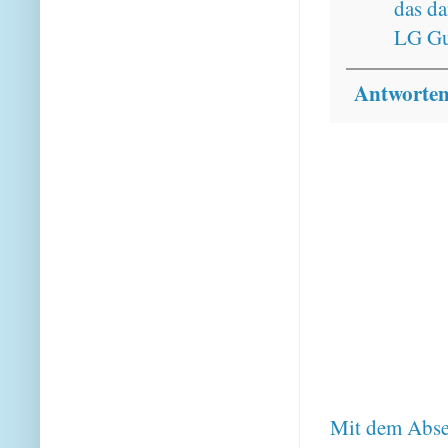
das da
LG Gu
Antworte
Mit dem Absen