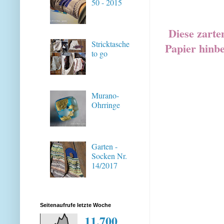
50 - 2015
Diese zarten
Stricktasche
Papier hin
to go
Murano-
Ohrringe
Garten -
Socken Nr.
14/2017
Seitenaufrufe letzte Woche
11,700