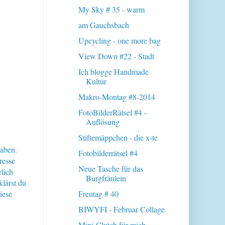
My Sky # 35 - warm
am Gauchsbach
Upcycling - one more bag
View Down #22 - Stadt
Ich blogge Handmade
Kultur
Makro-Montag #8-2014
FotoBilderRätsel #4 -
Auflösung
Stiftemäppchen - die x-te
haben.
Fotobilderrätsel #4
resse
Neue Tasche für das
lich
Burgfräulein
klärst du
iese
Freutag # 40
BIWYFI - Februar Collage
Mini-Clutch für mich