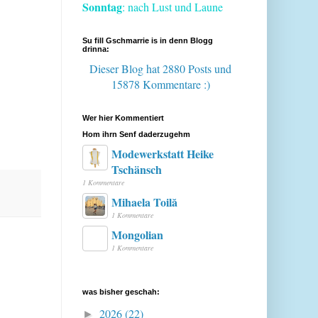
Sonntag
: nach Lust und Laune
Su fill Gschmarrie is in denn Blogg
drinna:
Dieser Blog hat 2880 Posts
und
15878 Kommentare :)
Wer hier Kommentiert
Hom ihrn Senf daderzugehm
Modewerkstatt Heike
Tschänsch
1 Kommentare
Mihaela Toilă
1 Kommentare
Mongolian
1 Kommentare
was bisher geschah:
2026
(22)
►