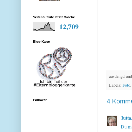
Seitenaufrufe letzte Woche
12,709
Blog-Karte
ausdengd und
Labels:
Foto
4 Komme
Follower
Jutta
Du ma