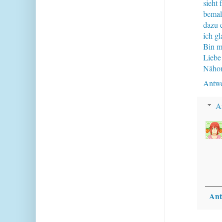
sieht
bemalt
dazu 
ich gl
Bin m
Liebe
Näho
Antwo
A
Ant