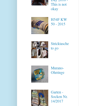
This is not
okay
H54F KW
50 - 2015
Stricktasche
to go
Murano-
Ohrringe
Garten -
Socken Nr.
14/2017