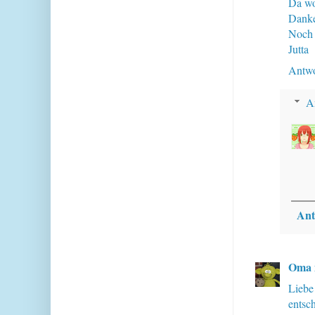
Da wol
Danke
Noch 
Jutta
Antwo
A
Ant
Oma 
Liebe
entsc