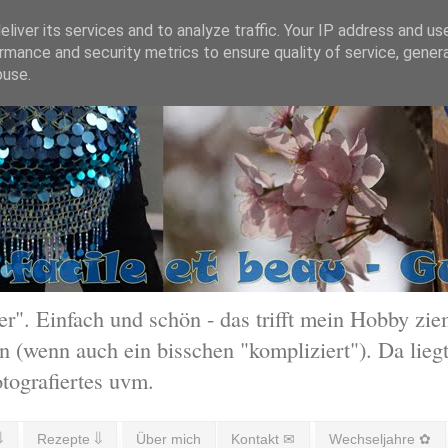
liver its services and to analyze traffic. Your IP address and us
rmance and security metrics to ensure quality of service, gene
buse.
 Einfach und schön - das trifft mein Hobby ziem
 (wenn auch ein bisschen "kompliziert"). Da liegt
otografiertes uvm.
⇓
Rezepte ⇓
Über mich
Kontakt ✉
Wechseljahre ✿