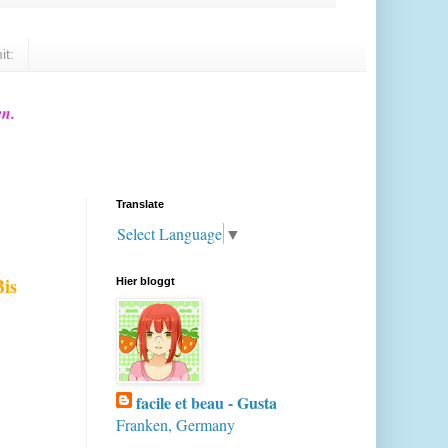
it:
en.
Translate
Select Language
▼
Bis
Hier bloggt
facile et beau - Gusta
Franken, Germany