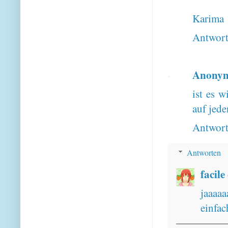
Karima
Antwor
Anony
ist es w
auf jede
Antwor
Antworten
facile
jaaaa
einfac