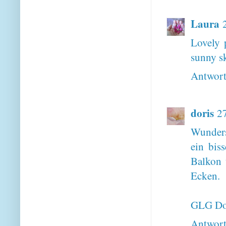
Laura
Lovely 
sunny s
Antwor
doris
2
Wunders
ein bis
Balkon 
Ecken.
GLG Do
Antwor