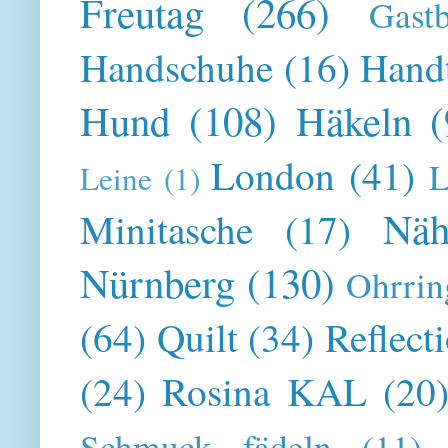
Freutag
(266)
Gast
Handschuhe
(16)
Hand
Hund
(108)
Häkeln
(
London
(41)
L
Leine
(1)
Näh
Minitasche
(17)
Nürnberg
(130)
Ohrrin
(64)
Quilt
(34)
Reflect
(24)
Rosina KAL
(20
Schmuck fädeln
(11)