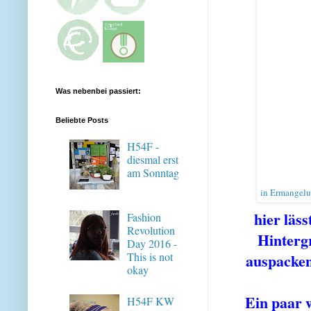
Was nebenbei passiert:
Beliebte Posts
H54F -
diesmal erst
am Sonntag
in Ermangelu
hier läss
Fashion
Revolution
Hintergr
Day 2016 -
This is not
auspacken
okay
Ein paar w
H54F KW