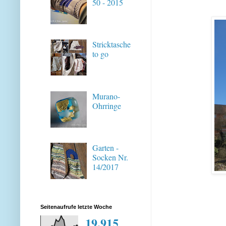
50 - 2015
Stricktasche
to go
Murano-
Ohrringe
Garten -
Socken Nr.
14/2017
Seitenaufrufe letzte Woche
19,915