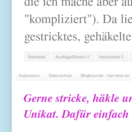
die ich mache aber a
"kompliziert"). Da li
gestricktes, gehäkelte
Startseite
Ausflüge/Reisen ⇓
Handarbeit ⇓
Impressum
Datenschutz
Blogfreunde - hier lese ich
Gerne stricke, häkle u
Unikat. Dafür einfach