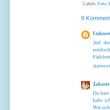
Labels:
Foto
,
f
9 Komment
Unkno
Auf den
neidisc
Fädche
Antwor
Jakaste
Da hast
habe ic
War ech