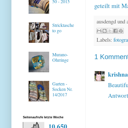
50 - 2015
geteilt mit
M
ausdengd und 
Stricktasche
to go
Labels:
fotogra
Murano-
1 Komment
Ohrringe
krishna
Garten -
Beautifu
Socken Nr.
14/2017
Antwor
Seitenaufrufe letzte Woche
10,650