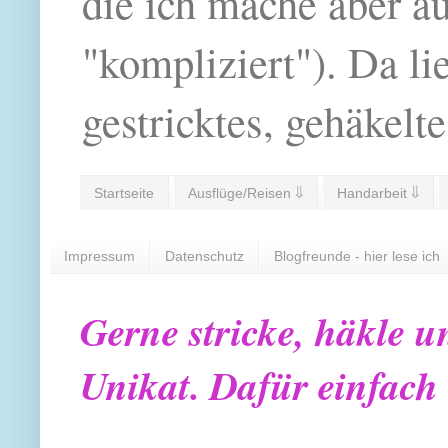
die ich mache aber a
"kompliziert"). Da li
gestricktes, gehäkelte
Startseite
Ausflüge/Reisen ⇓
Handarbeit ⇓
Impressum
Datenschutz
Blogfreunde - hier lese ich
Gerne stricke, häkle u
Unikat. Dafür einfach