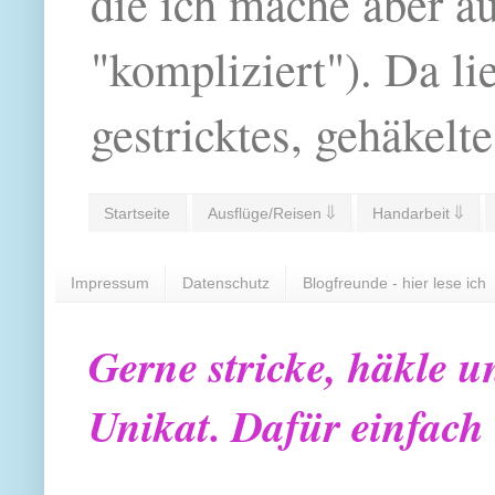
die ich mache aber a
"kompliziert"). Da li
gestricktes, gehäkelte
Startseite
Ausflüge/Reisen ⇓
Handarbeit ⇓
Impressum
Datenschutz
Blogfreunde - hier lese ich
Gerne stricke, häkle u
Unikat. Dafür einfach