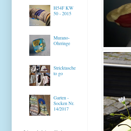
H54F KW
50 - 2015
Murano-
Ohrringe
Stricktasche
to go
Garten -
Socken Nr.
14/2017