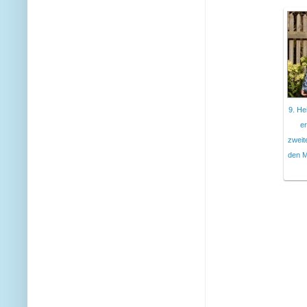
9. He
er
zweit
den M