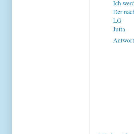
Ich wer
Der näc
LG
Jutta
Antwor