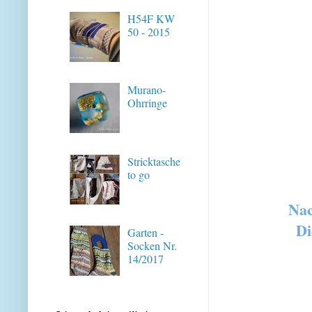
H54F KW
50 - 2015
Murano-
Ohrringe
Stricktasche
to go
Nac
Di
Garten -
Socken Nr.
14/2017