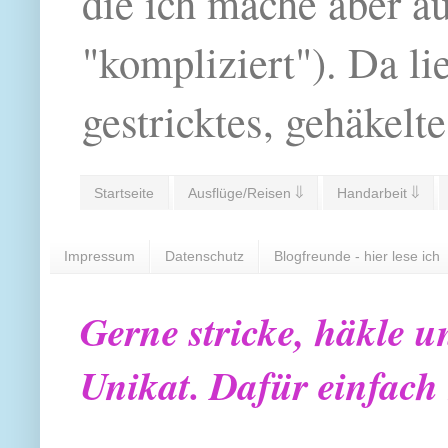
die ich mache aber a
"kompliziert"). Da li
gestricktes, gehäkelte
Startseite
Ausflüge/Reisen ⇓
Handarbeit ⇓
Impressum
Datenschutz
Blogfreunde - hier lese ich
Gerne stricke, häkle u
Unikat. Dafür einfach