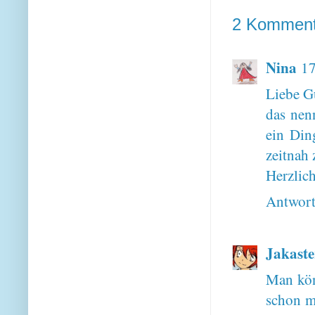
2 Komment
Nina
17
Liebe G
das nen
ein Din
zeitnah 
Herzlic
Antwor
Jakaste
Man könn
schon m