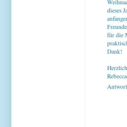
Weihnac
dieses J
anfange
Freunde
für die
praktis
Dank!
Herzlic
Rebecca
Antwor