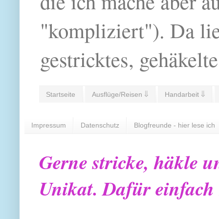
die ich mache aber a
"kompliziert"). Da li
gestricktes, gehäkelte
Startseite
Ausflüge/Reisen ⇓
Handarbeit ⇓
Impressum
Datenschutz
Blogfreunde - hier lese ich
Gerne stricke, häkle u
Unikat. Dafür einfach