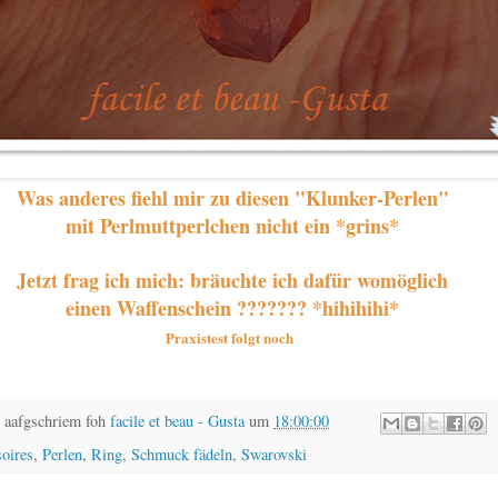
Was anderes fiehl mir zu diesen "Klunker-Perlen"
mit Perlmuttperlchen nicht ein *grins*
Jetzt frag ich mich: bräuchte ich dafür womöglich
einen Waffenschein ??????? *hihihihi*
Praxistest folgt noch
 aafgschriem foh
facile et beau - Gusta
um
18:00:00
oires
,
Perlen
,
Ring
,
Schmuck fädeln
,
Swarovski