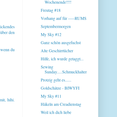
Wochenende!!!!
Freutag #18
Vorhang auf für -----RUMS
Septembermorgen
mückendes
 über den
My Sky #12
Ganz schön ausgefuchst
l wenn du
Alte Geschirrtücher
Hilfe, ich wurde getaggt...
Sewing
Sunday.....Schmuckhalter
Protzig geht es......
Goldschätze - BIWYFI
My Sky #11
it, hihi.
Häkeln am Creadienstag
Weil ich dich liebe