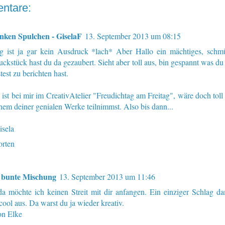
ntare:
linken Spulchen - GiselaF
13. September 2013 um 08:15
ig ist ja gar kein Ausdruck *lach* Aber Hallo ein mächtiges, sch
ckstück hast du da gezaubert. Sieht aber toll aus, bin gespannt was du
test zu berichten hast.
 ist bei mir im CreativAtelier "Freudichtag am Freitag", wäre doch tol
inem deiner genialen Werke teilnimmst. Also bis dann...
sela
rten
 bunte Mischung
13. September 2013 um 11:46
da möchte ich keinen Streit mit dir anfangen. Ein einziger Schlag dam
cool aus. Da warst du ja wieder kreativ.
n Elke