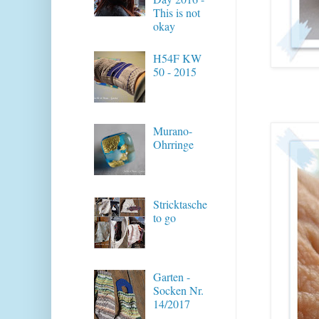
This is not
okay
H54F KW
50 - 2015
Murano-
Ohrringe
Stricktasche
to go
Garten -
Socken Nr.
14/2017