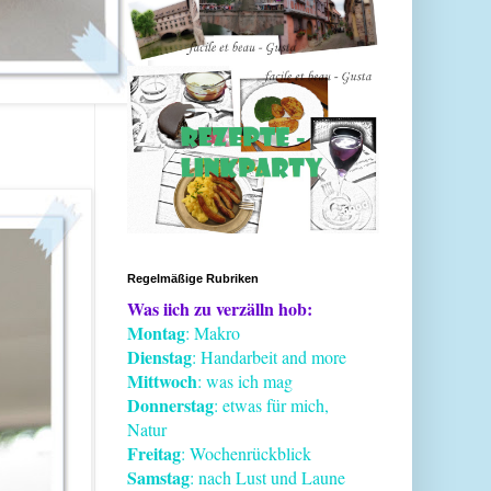
Regelmäßige Rubriken
Was iich zu verzälln hob:
Montag
: Makro
Dienstag
: Handarbeit and more
Mittwoch
: was ich mag
Donnerstag
: etwas für mich,
Natur
Freitag
: Wochenrückblick
Samstag
: nach Lust und Laune