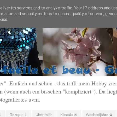
liver its services and to analyze traffic. Your IP address and us
rmance and security metrics to ensure quality of service, gene
buse.
 Einfach und schön - das trifft mein Hobby ziem
 (wenn auch ein bisschen "kompliziert"). Da liegt
otografiertes uvm.
⇓
Rezepte ⇓
Über mich
Kontakt ✉
Wechseljahre ✿