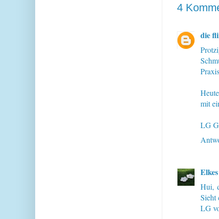
4 Komme
die f
Protz
Schmu
Praxis
Heute
mit e
LG Gi
Antwo
Elkes
Hui, 
Sieht 
LG vo