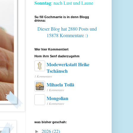
Sonntag
: nach Lust und Laune
Su fill Gschmarrie is in denn Blogg
drinna:
Dieser Blog hat 2880 Posts
und
15878 Kommentare :)
Wer hier Kommentiert
Hom ihrn Senf daderzugehm
Modewerkstatt Heike
Tschänsch
1 Kommentare
Mihaela Toilă
1 Kommentare
Mongolian
1 Kommentare
was bisher geschah:
2026
(22)
►