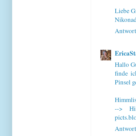
Liebe G
Nikonad
Antwor
EricaSt
Hallo G
finde i
Pinsel g
Himmlis
--> Hi
picts.b
Antwor