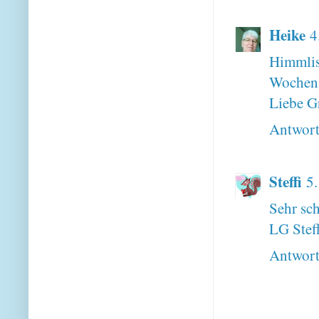
Heike
4
Himmli
Wochen b
Liebe G
Antwor
Steffi
5
Sehr sc
LG Steff
Antwor