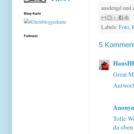
ausdengd und 
Blog-Karte
Labels:
Foto
,
f
Follower
5 Komment
HansH
Great M
Antwor
Anony
Tolle W
da oben