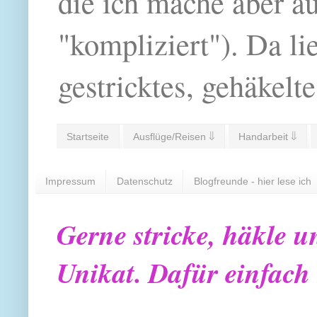
die ich mache aber a
"kompliziert"). Da li
gestricktes, gehäkelte
Startseite
Ausflüge/Reisen ⇓
Handarbeit ⇓
Impressum
Datenschutz
Blogfreunde - hier lese ich
Gerne stricke, häkle u
Unikat. Dafür einfach