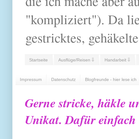
die ich mache aber a
"kompliziert"). Da li
gestricktes, gehäkelte
Startseite
Ausflüge/Reisen ⇓
Handarbeit ⇓
Impressum
Datenschutz
Blogfreunde - hier lese ich
Gerne stricke, häkle u
Unikat. Dafür einfach