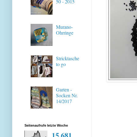
50 - 2015
Murano-
Ohrringe
Stricktasche
to go
Garten -
Socken Nr.
14/2017
Seitenaufrufe letzte Woche
15,681