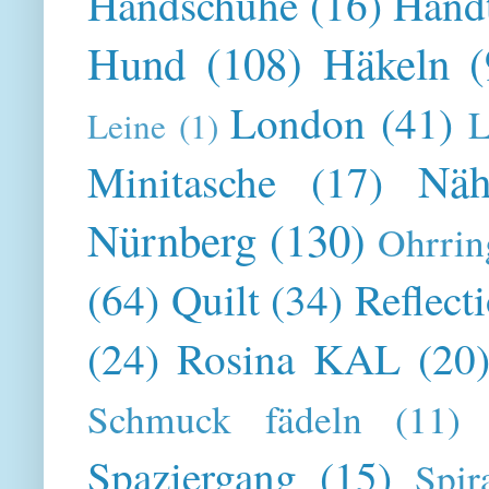
Handschuhe
(16)
Hand
Hund
(108)
Häkeln
(
London
(41)
L
Leine
(1)
Näh
Minitasche
(17)
Nürnberg
(130)
Ohrrin
(64)
Quilt
(34)
Reflect
(24)
Rosina KAL
(20
Schmuck fädeln
(11)
Spaziergang
(15)
Spir