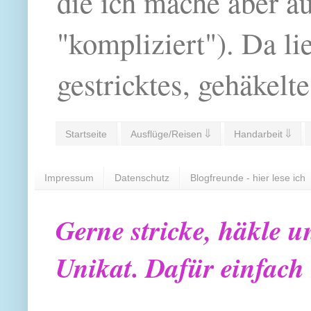
die ich mache aber a
"kompliziert"). Da li
gestricktes, gehäkelte
Startseite
Ausflüge/Reisen ⇓
Handarbeit ⇓
Impressum
Datenschutz
Blogfreunde - hier lese ich
Gerne stricke, häkle u
Unikat. Dafür einfach