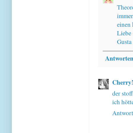
Theor
immer 
einen 
Liebe
Gusta
Antworte
Cherry
der stof
ich hött
Antwor