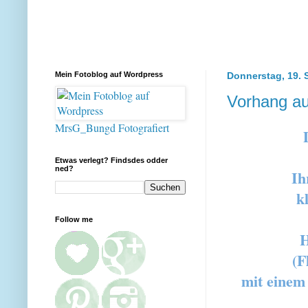
Mein Fotoblog auf Wordpress
Donnerstag, 19. 
Vorhang au
MrsG_Bungd Fotografiert
Etwas verlegt? Findsdes odder
ned?
Ih
k
Follow me
H
(F
mit einem