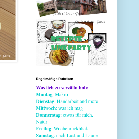
Regelmäßige Rubriken
Was iich zu verzälln hob:
Montag
: Makro
Dienstag
: Handarbeit and more
Mittwoch
: was ich mag
Donnerstag
: etwas für mich,
Natur
Freitag
: Wochenrückblick
Samstag
: nach Lust und Laune