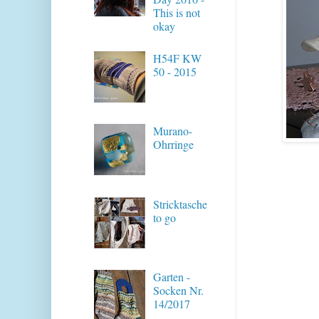
This is not
okay
H54F KW
50 - 2015
Murano-
Ohrringe
Stricktasche
to go
Garten -
Socken Nr.
14/2017