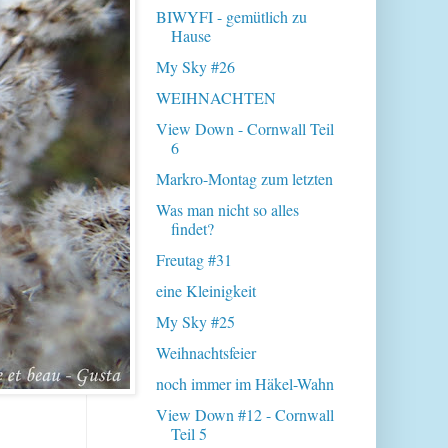
BIWYFI - gemütlich zu
Hause
My Sky #26
WEIHNACHTEN
View Down - Cornwall Teil
6
Markro-Montag zum letzten
Was man nicht so alles
findet?
Freutag #31
eine Kleinigkeit
My Sky #25
Weihnachtsfeier
noch immer im Häkel-Wahn
View Down #12 - Cornwall
Teil 5