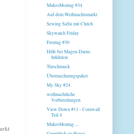
MakroMontag #34
Auf dem Weihnachtsmarkt
Sewing SaSu mit Clutch
Skywatch Friday
Freutag #30
Hilfe bei Magen-Darm-
Infektion
Türschmuck
Überraschunngspaket
My Sky #24
weihnachtliche
Vorbereitungen
View Down #11 - Cornwall
Teil 4
MakroMontag ...
arkt
Gemütlich zu Hause