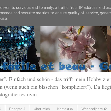
liver its services and to analyze traffic. Your IP address and us
rmance and security metrics to ensure quality of service, gene
buse.
 Einfach und schön - das trifft mein Hobby ziem
 (wenn auch ein bisschen "kompliziert"). Da liegt
otografiertes uvm.
⇓
Rezepte ⇓
Über mich
Kontakt ✉
Wechseljahre ✿