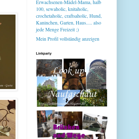
Erwachsenen-Mädel-Mama, halb
100, sewaholic, knitaholic,
crochetaholic, craftsaholic, Hund,
Kaninchen, Garten, Haus..... also
jede Menge Freizeit ;)
Mein Profil vollständig anzeigen
Linkparty