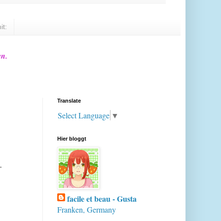
it:
en.
Translate
Select Language
▼
Hier bloggt
-
facile et beau - Gusta
Franken, Germany