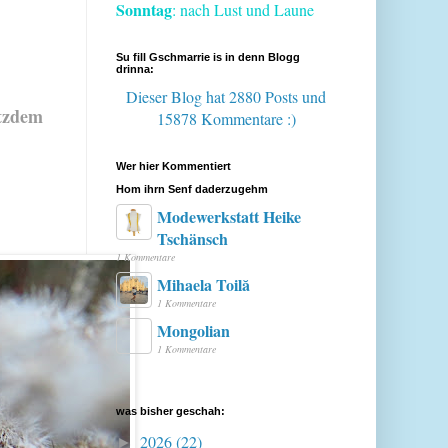
Sonntag
: nach Lust und Laune
Su fill Gschmarrie is in denn Blogg
drinna:
Dieser Blog hat 2880 Posts
und
otzdem
15878 Kommentare :)
Wer hier Kommentiert
Hom ihrn Senf daderzugehm
Modewerkstatt Heike
Tschänsch
1 Kommentare
Mihaela Toilă
1 Kommentare
Mongolian
1 Kommentare
was bisher geschah:
2026
(22)
►