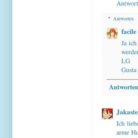
Antwor
Antworten
facile
Ja ich
werden
LG
Gusta
Antworte
Jakaste
Ich lieb
arme Hu