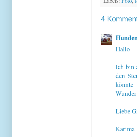
Labels:
Foto
,
f
4 Komment
Hunden
Hallo
Ich bin
den Ste
könnte
Wunder
Liebe G
Karima