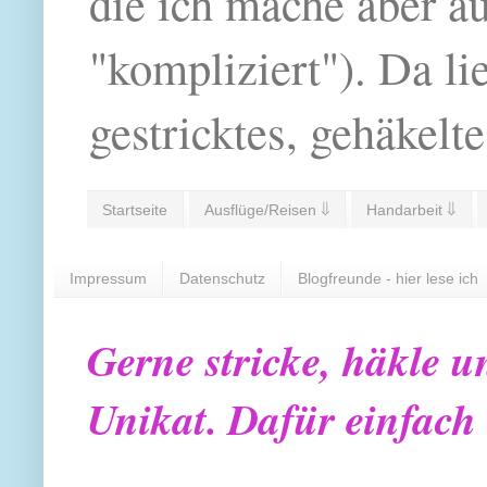
die ich mache aber a
"kompliziert"). Da li
gestricktes, gehäkelte
Startseite
Ausflüge/Reisen ⇓
Handarbeit ⇓
Impressum
Datenschutz
Blogfreunde - hier lese ich
Gerne stricke, häkle u
Unikat. Dafür einfach