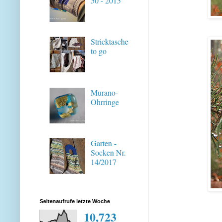
50 - 2015
Stricktasche
to go
Murano-
Ohrringe
Garten -
Socken Nr.
14/2017
Seitenaufrufe letzte Woche
10,723