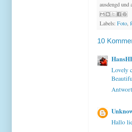
ausdengd und 
Labels:
Foto
,
f
10 Kommen
HansH
Lovely 
Beautif
Antwor
Unkno
Hallo li