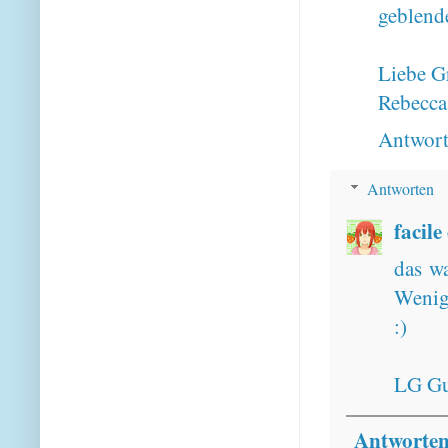
geblende
Liebe G
Rebecca
Antwor
Antworten
facile
das wa
Wenig
:)
LG Gu
Antworte