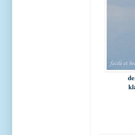
de
kl