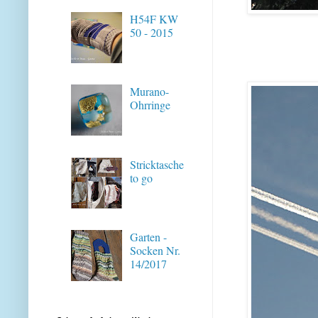
H54F KW
50 - 2015
Murano-
Ohrringe
Stricktasche
to go
Garten -
Socken Nr.
14/2017