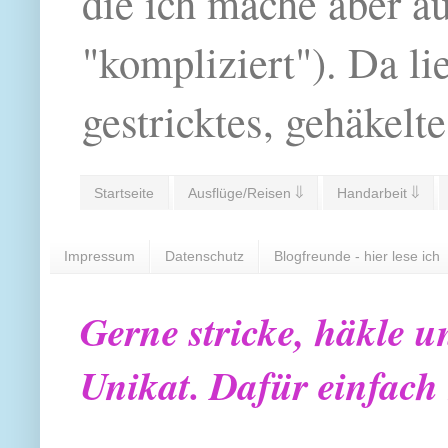
die ich mache aber a
"kompliziert"). Da li
gestricktes, gehäkelte
Startseite
Ausflüge/Reisen ⇓
Handarbeit ⇓
Impressum
Datenschutz
Blogfreunde - hier lese ich
Gerne stricke, häkle u
Unikat. Dafür einfach