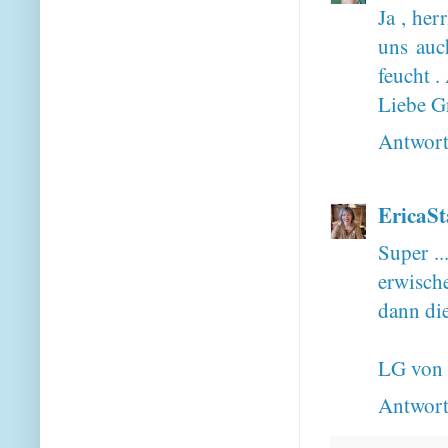
Ja , her
uns auc
feucht .
Liebe G
Antwor
EricaSt
Super ..
erwische
dann di
LG von 
Antwor