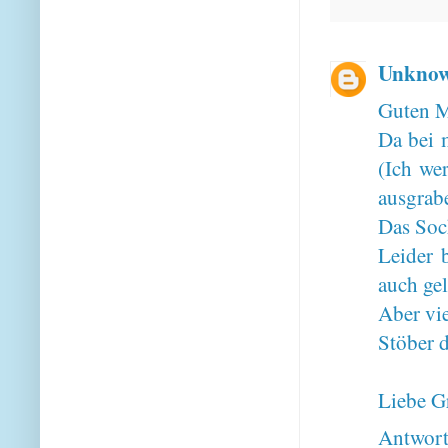
Unkno
Guten M
Da bei 
(Ich we
ausgrabe
Das Soc
Leider 
auch gel
Aber vie
Stöber d
Liebe G
Antwor