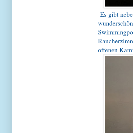
Es gibt neb
wunderschöne
Swimmingpool
Raucherzimme
offenen Kami