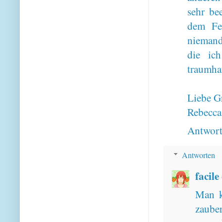
sehr be
dem Fe
niemand
die ic
traumhaf
Liebe G
Rebecca
Antwor
Antworten
facile
Man k
zaube