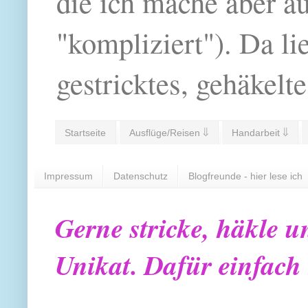
die ich mache aber a
"kompliziert"). Da li
gestricktes, gehäkelte
Startseite
Ausflüge/Reisen ⇓
Handarbeit ⇓
Impressum
Datenschutz
Blogfreunde - hier lese ich
Gerne stricke, häkle u
Unikat. Dafür einfach