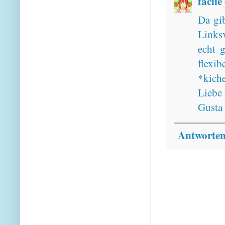
facile
Da gi
Linksv
echt 
flexi
*kich
Liebe
Gusta
Antworte