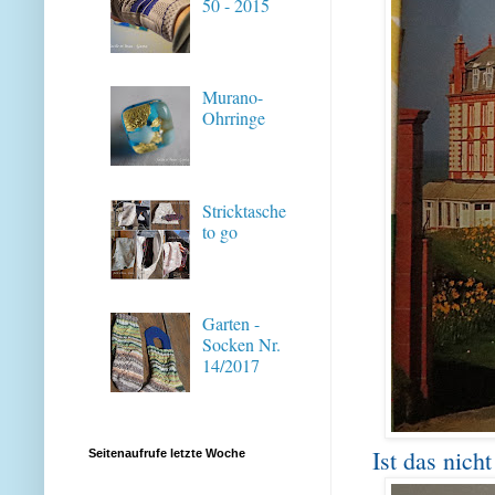
50 - 2015
Murano-
Ohrringe
Stricktasche
to go
Garten -
Socken Nr.
14/2017
Ist das nic
Seitenaufrufe letzte Woche