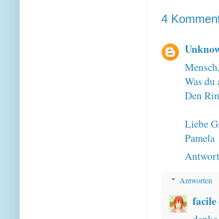
4 Komment
Unkno
Mensch,
Was du a
Den Ring
Liebe G
Pamela
Antwor
Antworten
facile