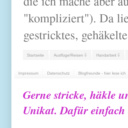
die ich mache aber a
"kompliziert"). Da li
gestricktes, gehäkelte
Startseite
Ausflüge/Reisen ⇓
Handarbeit ⇓
Impressum
Datenschutz
Blogfreunde - hier lese ich
Gerne stricke, häkle u
Unikat. Dafür einfach