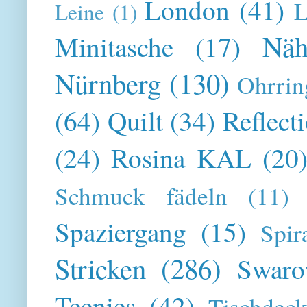
London
(41)
L
Leine
(1)
Näh
Minitasche
(17)
Nürnberg
(130)
Ohrrin
(64)
Quilt
(34)
Reflect
(24)
Rosina KAL
(20
Schmuck fädeln
(11)
Spaziergang
(15)
Spir
Stricken
(286)
Swaro
Teenies
(42)
Tischdeck