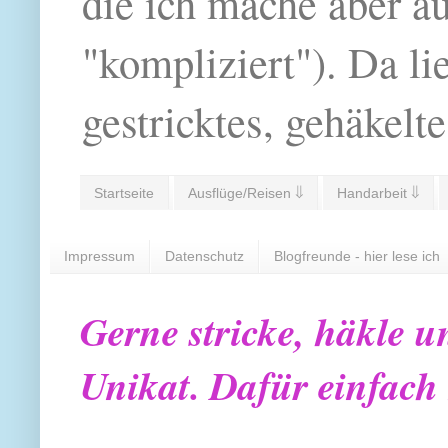
die ich mache aber a
"kompliziert"). Da li
gestricktes, gehäkelte
Startseite
Ausflüge/Reisen ⇓
Handarbeit ⇓
Impressum
Datenschutz
Blogfreunde - hier lese ich
Gerne stricke, häkle u
Unikat. Dafür einfach