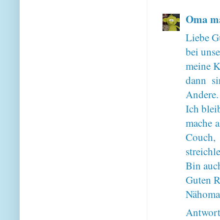
Oma ma
Liebe G
bei unse
meine Ki
dann si
Andere.
Ich ble
mache a
Couch,
streichl
Bin auch
Guten R
Nähoma
Antwor