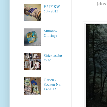
(das
H54F KW
50 - 2015
Murano-
Ohrringe
Stricktasche
to go
Garten -
Socken Nr.
14/2017