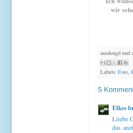
Ich wünsc
wir seh
ausdengd und 
Labels:
Foto
,
f
5 Komment
Elkes b
Liiebe G
das anz