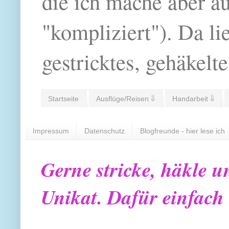
die ich mache aber a
"kompliziert"). Da li
gestricktes, gehäkelte
Startseite
Ausflüge/Reisen ⇓
Handarbeit ⇓
Impressum
Datenschutz
Blogfreunde - hier lese ich
Gerne stricke, häkle u
Unikat. Dafür einfach