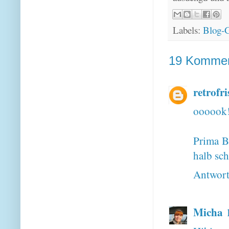
Labels:
Blog-G
19 Kommen
retrofri
oooook! 
Prima Bl
halb sch
Antwor
Micha