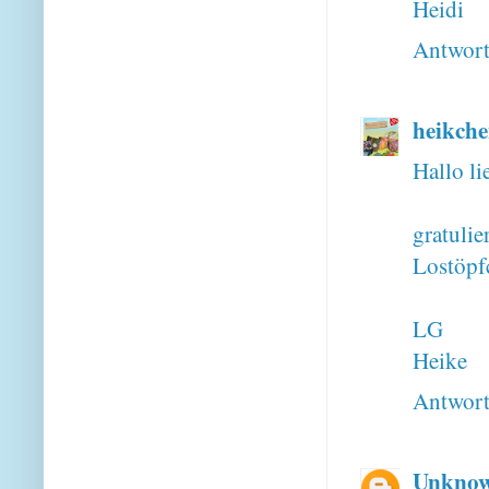
Heidi
Antwor
heikch
Hallo li
gratulie
Lostöpf
LG
Heike
Antwor
Unkno