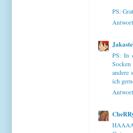
PS: Grat
Antwor
Jakaste
PS: In 
Socken 
andere 
ich gern
Antwor
CheRRy
HAAAA, 