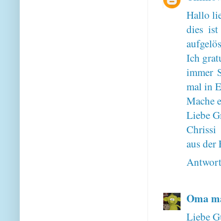
Hallo li
dies is
aufgelös
Ich grat
immer S
mal in E
Mache ei
Liebe G
Chrissi
aus der
Antwor
Oma ma
Liebe G