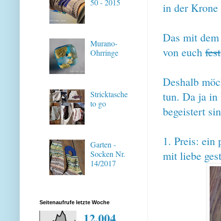
50 - 2015
in der Krone
Das mit dem 
Murano-
von euch
fest
Ohrringe
Deshalb möch
Stricktasche
tun. Da ja in
to go
begeistert s
1. Preis: ein
Garten -
mit liebe ges
Socken Nr.
14/2017
Seitenaufrufe letzte Woche
12,004