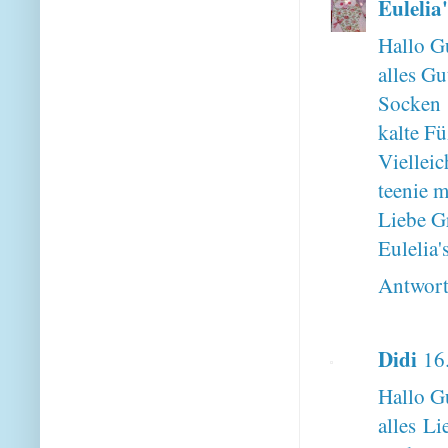
Eulelia'
Hallo G
alles Gu
Socken 
kalte Fü
Viellei
teenie m
Liebe G
Eulelia'
Antwor
Didi
16
Hallo G
alles L