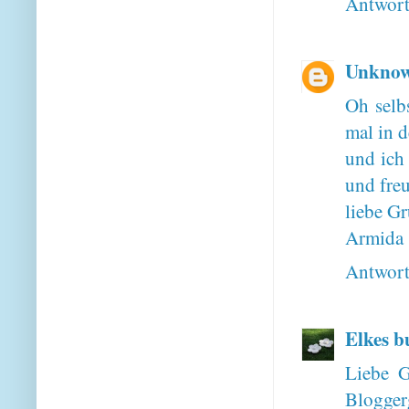
Antwor
Unkno
Oh selb
mal in d
und ich 
und freu
liebe G
Armida
Antwor
Elkes b
Liebe G
Bloggerg