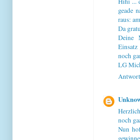
Hihi ...
geade n
raus: am
Da gratu
Deine 
Einsatz
noch gan
LG Mic
Antwor
Unkno
Herzlic
noch gaa
Nun hof
gewinne