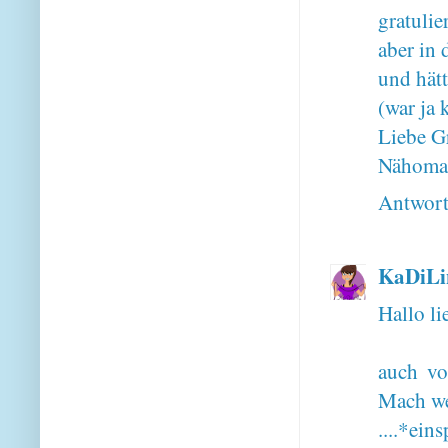
gratulie
aber in 
und hätt
(war ja k
Liebe G
Nähoma
Antwor
KaDiLi
Hallo li
auch vo
Mach wei
....*ein