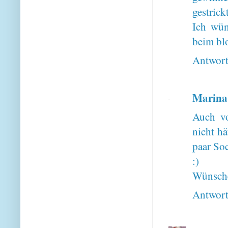
gestrick
Ich wün
beim bl
Antwor
Marina 
Auch vo
nicht hä
paar Soc
:)
Wünsche
Antwor