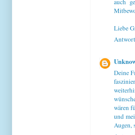
auch g
Mitbewo
Liebe G
Antwor
Unkno
Deine Fr
faszini
weiterh
wünsche
wären fü
und mein
Augen, s