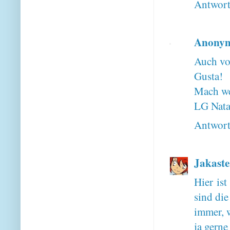
Antwor
Anony
Auch vo
Gusta!
Mach we
LG Nata
Antwor
Jakaste
Hier ist
sind die
immer, w
ja gerne