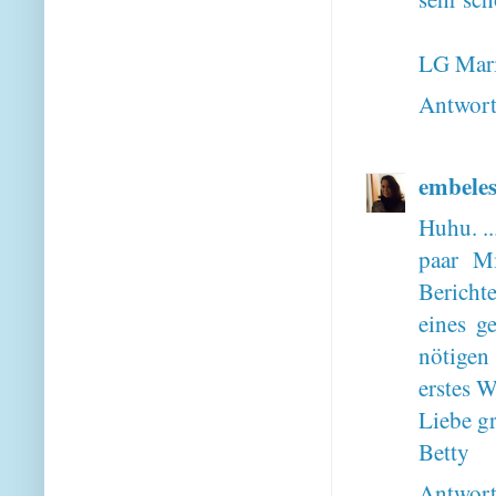
LG Mari
Antwor
embele
Huhu. ..
paar M
Berichte
eines ge
nötigen
erstes W
Liebe g
Betty
Antwor