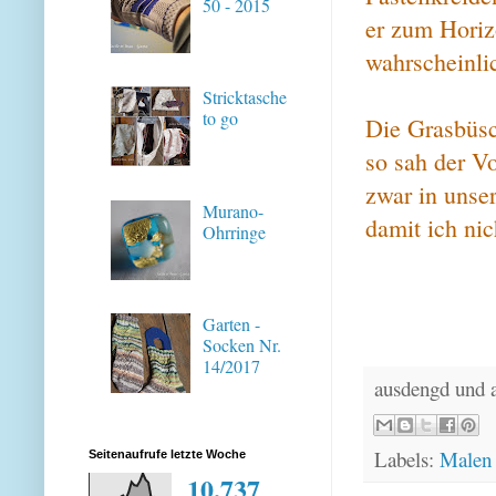
50 - 2015
er zum Horiz
wahrscheinli
Stricktasche
to go
Die Grasbüsc
so sah der V
zwar in unse
Murano-
damit ich ni
Ohrringe
Garten -
Socken Nr.
14/2017
ausdengd und 
Labels:
Malen
Seitenaufrufe letzte Woche
10,737