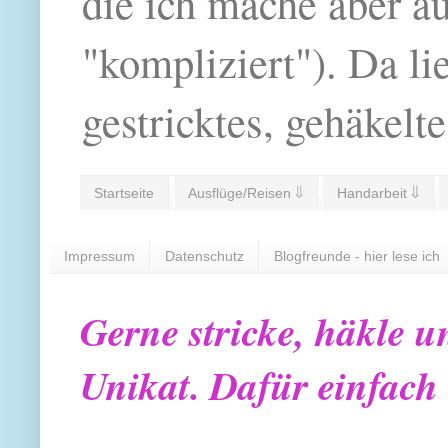
die ich mache aber a
"kompliziert"). Da li
gestricktes, gehäkelte
Startseite
Ausflüge/Reisen ⇓
Handarbeit ⇓
Impressum
Datenschutz
Blogfreunde - hier lese ich
Gerne stricke, häkle u
Unikat. Dafür einfach