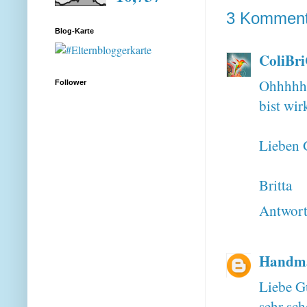
3 Komment
Blog-Karte
ColiBr
Ohhhhhh
Follower
bist wir
Lieben 
Britta
Antwor
Handma
Liebe Gu
sehr sch