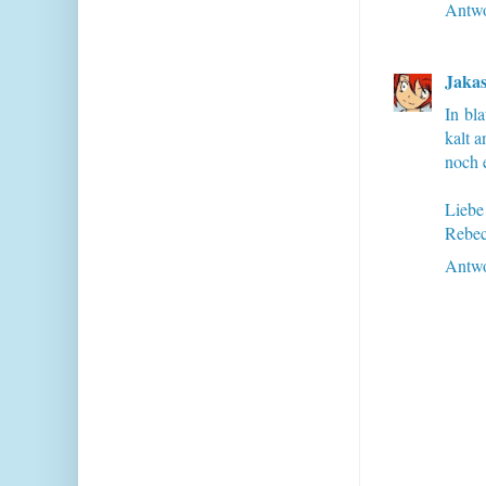
Antwo
Jakas
In bla
kalt a
noch e
Liebe
Rebe
Antwo