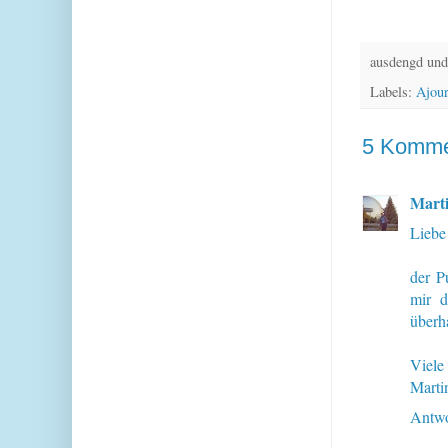
ausdengd und
Labels:
Ajour
5 Komme
Mart
Liebe
der Pu
mir d
überha
Viele
Marti
Antwo