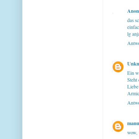
Ano
das sc
einfa
lg anj
Antwo
Unk
Ein wi
Steht 
Liebe
Armi
Antwo
manu
wow, 