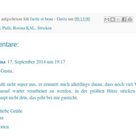
 aafgschriem foh
facile et beau - Gusta
um
09:13:00
,
Pulli
,
Rosina KAL
,
Stricken
ntare:
ina
17. September 2014 um 19:17
 Gusta,
lli sieht super aus, er erinnert mich allerdings daran, dass noch viel 
arauf wartet verarbeitet zu werden, in der größten Hitze stricken
upt nicht drin, das geht bei mir garnicht.
 liebe Grüße
na
rten