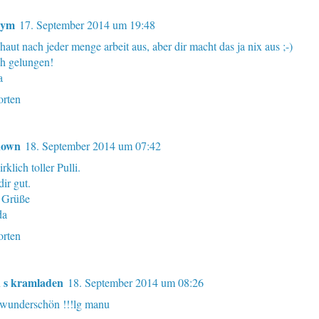
nym
17. September 2014 um 19:48
haut nach jeder menge arbeit aus, aber dir macht das ja nix aus ;-)
ch gelungen!
a
rten
nown
18. September 2014 um 07:42
rklich toller Pulli.
dir gut.
 Grüße
da
rten
 s kramladen
18. September 2014 um 08:26
wunderschön !!!lg manu