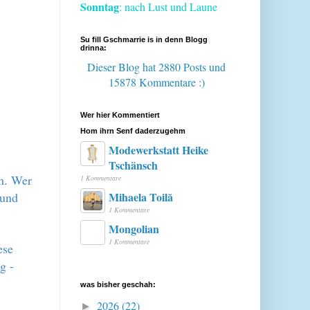
Sonntag
: nach Lust und Laune
Su fill Gschmarrie is in denn Blogg
drinna:
Dieser Blog hat 2880 Posts
und
15878 Kommentare :)
Wer hier Kommentiert
Hom ihrn Senf daderzugehm
Modewerkstatt Heike
Tschänsch
en. Wer
1 Kommentare
 und
Mihaela Toilă
1 Kommentare
Mongolian
1 Kommentare
ese
g -
was bisher geschah:
2026
(22)
►