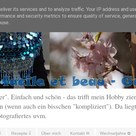
liver its services and to analyze traffic. Your IP address and us
rmance and security metrics to ensure quality of service, gene
buse.
 Einfach und schön - das trifft mein Hobby ziem
 (wenn auch ein bisschen "kompliziert"). Da liegt
otografiertes uvm.
⇓
Rezepte ⇓
Über mich
Kontakt ✉
Wechseljahre ✿