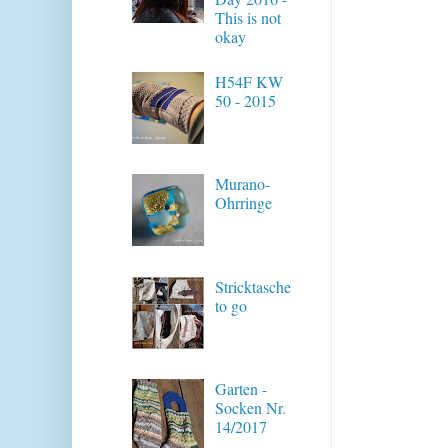
This is not
okay
H54F KW
50 - 2015
Murano-
Ohrringe
Stricktasche
to go
Garten -
Socken Nr.
14/2017