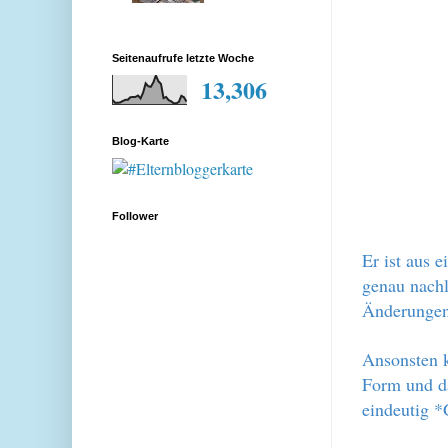
Seitenaufrufe letzte Woche
13,306
Blog-Karte
Follower
Er ist aus 
genau nachl
Änderungen
Ansonsten k
Form und da
eindeutig *