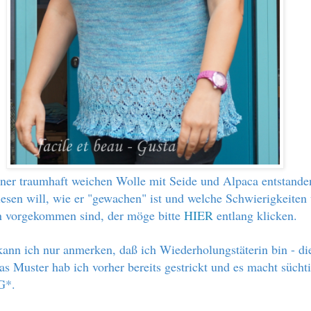
einer traumhaft weichen Wolle mit Seide und Alpaca entstand
esen will, wie er "gewachen" ist und welche Schwierigkeiten
 vorgekommen sind, der möge bitte
HIER
entlang klicken.
ann ich nur anmerken, daß ich Wiederholungstäterin bin - di
s Muster hab ich vorher bereits gestrickt und es macht süchti
G*.