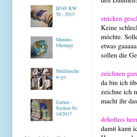
H54F KW
50 - 2015
stricken ges
Keine schlec
möchte. Solle
Murano-
etwas gaaaaa
Ohrringe
sollen die G
Stricktasche
zeichnen gar
to go
da bin ich ü
zeichne ich 
macht ihr da
Garten -
Socken Nr.
14/2017
dekofuss her
damit kann i