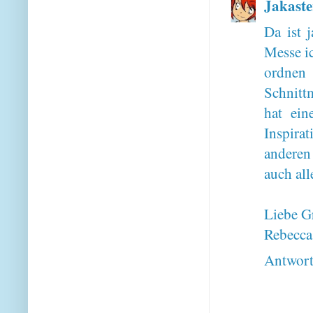
Jakaste
Da ist 
Messe i
ordnen
Schnitt
hat ei
Inspira
anderen
auch all
Liebe G
Rebecca,
Antwor