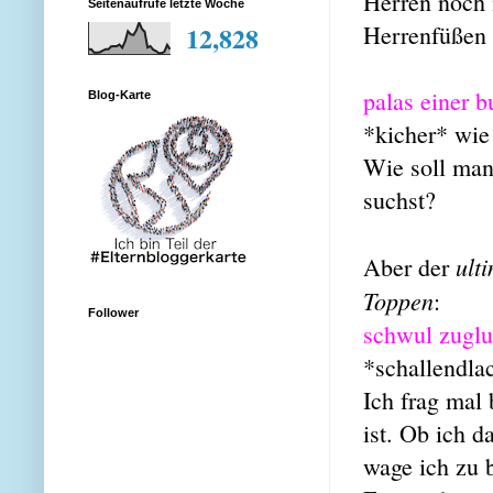
Herren noch 
Seitenaufrufe letzte Woche
Herrenfüßen 
12,828
palas einer 
Blog-Karte
*kicher* wie
Wie soll man
suchst?
ult
Aber der
Toppen
:
Follower
schwul zuglu
*schallendla
Ich frag mal
ist. Ob ich d
wage ich zu 