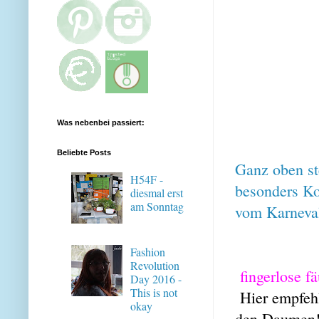
Was nebenbei passiert:
Beliebte Posts
Ganz oben st
H54F -
besonders K
diesmal erst
am Sonntag
vom Karneva
Fashion
Revolution
fingerlose fä
Day 2016 -
This is not
Hier empfehl
okay
den Daumen! 