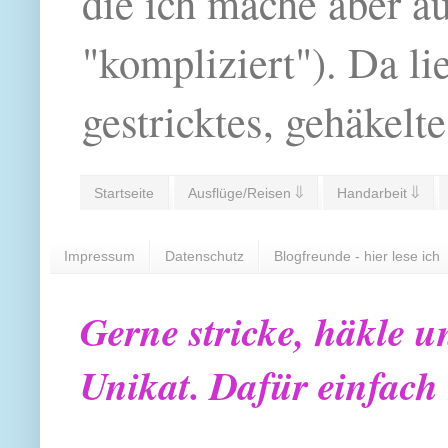
die ich mache aber a
"kompliziert"). Da li
gestricktes, gehäkelte
Startseite
Ausflüge/Reisen ⇓
Handarbeit ⇓
Impressum
Datenschutz
Blogfreunde - hier lese ich
Gerne stricke, häkle u
Unikat. Dafür einfach