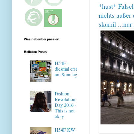
*hust* Falsc
nichts außer
skurril ...nu
Was nebenbei passiert:
Beliebte Posts
H54F -
diesmal erst
am Sonntag
Fashion
Revolution
Day 2016 -
This is not
okay
H54F KW