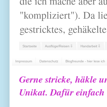
die ich mache aber a
"kompliziert"). Da li
gestricktes, gehäkelte
Startseite
Ausflüge/Reisen ⇓
Handarbeit ⇓
Impressum
Datenschutz
Blogfreunde - hier lese ich
Gerne stricke, häkle u
Unikat. Dafür einfach