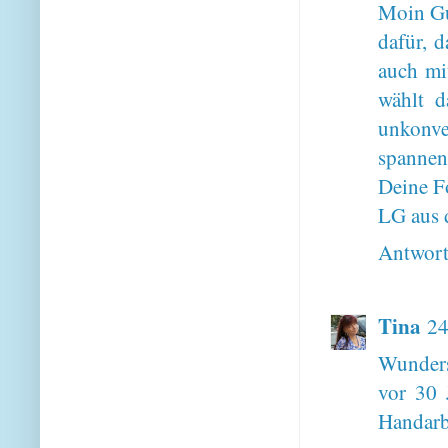
Moin Gu
dafür, d
auch mi
wählt d
unkonv
spannen
Deine Fo
LG aus
Antwor
Tina
24
Wunders
vor 30 
Handarbe