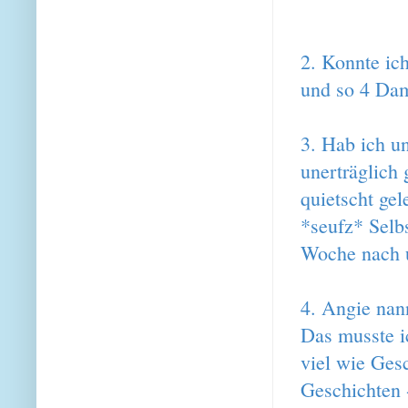
2. Konnte ic
und so 4 Dam
3. Hab ich un
unerträglich 
quietscht gel
*seufz* Selb
Woche nach 
4. Angie na
Das musste i
viel wie Gesc
Geschichten -