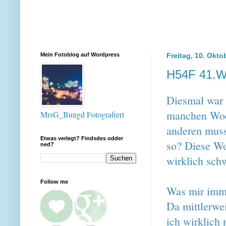
Mein Fotoblog auf Wordpress
Freitag, 10. Okto
H54F 41.
Diesmal war e
manchen Woch
MrsG_Bungd Fotografiert
anderen muss
Etwas verlegt? Findsdes odder
so? Diese Woc
ned?
wirklich schw
Follow me
Was mir imme
Da mittlerwei
ich wirklich 