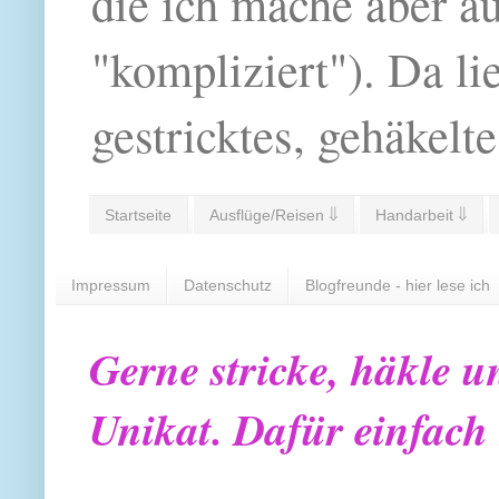
die ich mache aber a
"kompliziert"). Da li
gestricktes, gehäkelte
Startseite
Ausflüge/Reisen ⇓
Handarbeit ⇓
Impressum
Datenschutz
Blogfreunde - hier lese ich
Gerne stricke, häkle u
Unikat. Dafür einfach