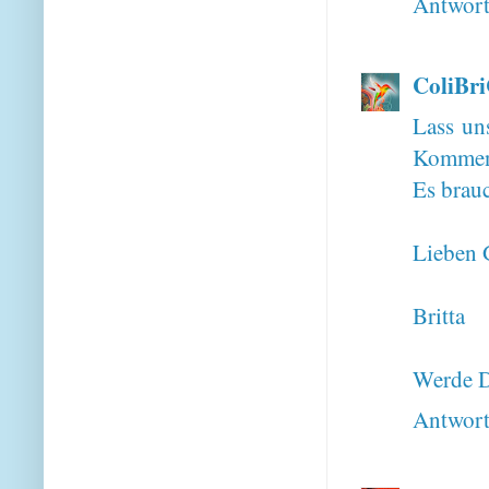
Antwor
ColiBr
Lass un
Komment
Es brauc
Lieben 
Britta
Werde D
Antwor