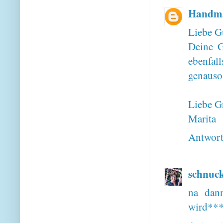
Handma
Liebe G
Deine G
ebenfal
genauso
Liebe G
Marita
Antwor
schnuck
na dann
wird***