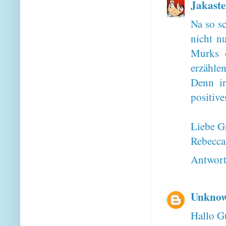
Jakaste
Na so sc
nicht n
Murks 
erzähle
Denn ir
positive
Liebe G
Rebecca
Antwor
Unkno
Hallo G