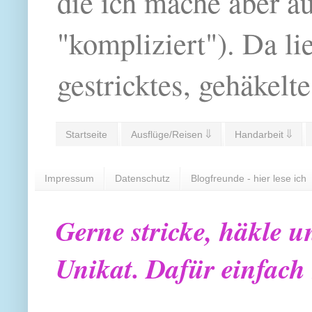
die ich mache aber a
"kompliziert"). Da li
gestricktes, gehäkelte
Startseite
Ausflüge/Reisen ⇓
Handarbeit ⇓
Impressum
Datenschutz
Blogfreunde - hier lese ich
Gerne stricke, häkle u
Unikat. Dafür einfach