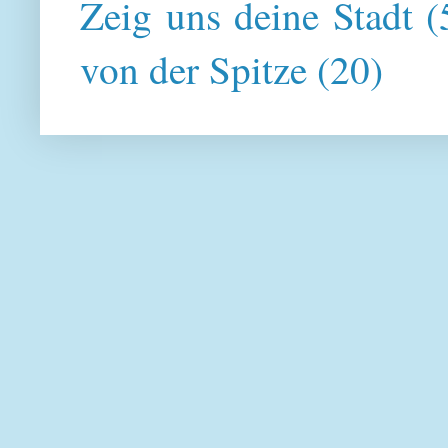
Zeig uns deine Stadt
(
von der Spitze
(20)