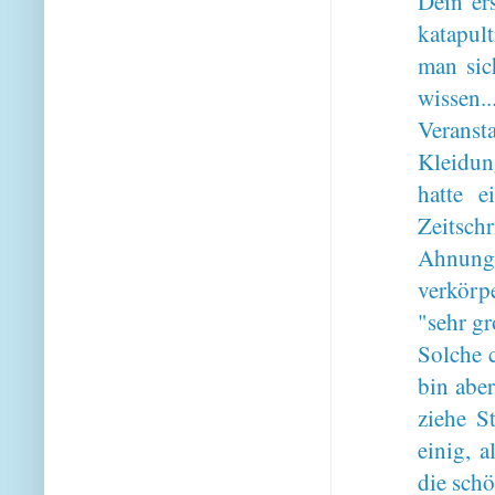
Dein er
katapul
man sic
wissen
Verans
Kleidun
hatte 
Zeitsch
Ahnung, 
verkörp
"sehr gr
Solche 
bin aber
ziehe S
einig, a
die sch