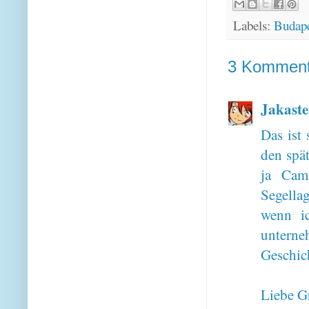
Labels:
Budape
3 Komment
Jakaste
Das ist
den spät
ja Cam
Segella
wenn i
untern
Geschich
Liebe G