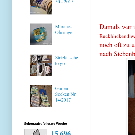
50 - 2015
Damals war i
Murano-
Ohrringe
Rückblickend war
noch oft zu 
nach Siebenb
Stricktasche
to go
Garten -
Socken Nr.
14/2017
Seitenaufrufe letzte Woche
15,696