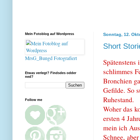
Mein Fotoblog auf Wordpress
Sonntag, 12. Okt
Short Stor
MrsG_Bungd Fotografiert
Spätenstens 
schlimmes F
Etwas verlegt? Findsdes odder
ned?
Bronchien ga
Gefilde. So s
Ruhestand.
Follow me
Woher das k
ersten 4 Jah
mein ich Aus
Schnee, aber 