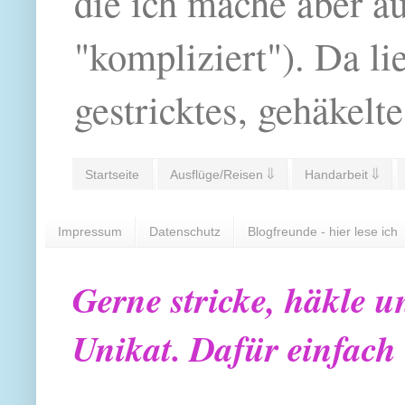
die ich mache aber a
"kompliziert"). Da li
gestricktes, gehäkelte
Startseite
Ausflüge/Reisen ⇓
Handarbeit ⇓
Impressum
Datenschutz
Blogfreunde - hier lese ich
Gerne stricke, häkle u
Unikat. Dafür einfach