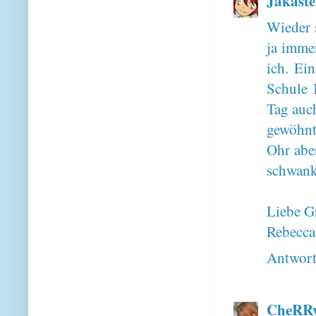
Jakaste
Wieder s
ja imme
ich. Ei
Schule 
Tag auc
gewöhnt
Ohr abe
schwankt
Liebe G
Rebecca
Antwor
CheRRy