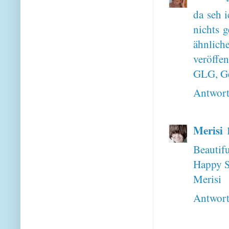
da seh 
nichts g
ähnlic
veröffen
GLG, Ge
Antwor
Merisi
Beautifu
Happy S
Merisi
Antwor