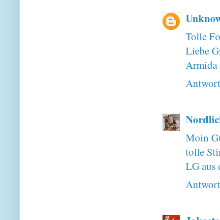
Unkno
Tolle Fo
Liebe G
Armida
Antwor
Nordlic
Moin Gu
tolle S
LG aus
Antwor