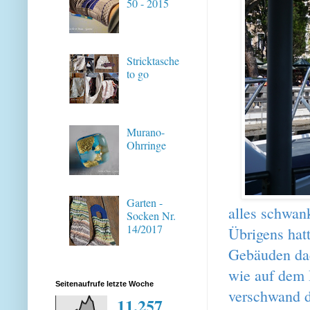
50 - 2015
Stricktasche
to go
Murano-
Ohrringe
Garten -
alles schwank
Socken Nr.
14/2017
Übrigens hatt
Gebäuden dac
wie auf dem B
Seitenaufrufe letzte Woche
verschwand d
11,257