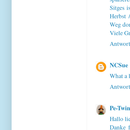
Sitges 
Herbst 
Weg dort
Viele G
Antwor
NCSue
What a l
Antwor
Pe-Twin
Hallo li
Danke f