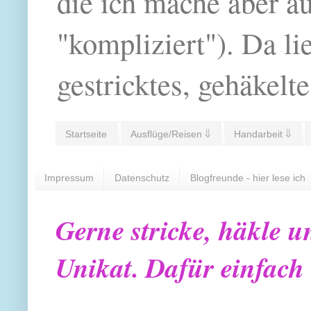
die ich mache aber a
"kompliziert"). Da li
gestricktes, gehäkelte
Startseite
Ausflüge/Reisen ⇓
Handarbeit ⇓
Impressum
Datenschutz
Blogfreunde - hier lese ich
Gerne stricke, häkle u
Unikat. Dafür einfach