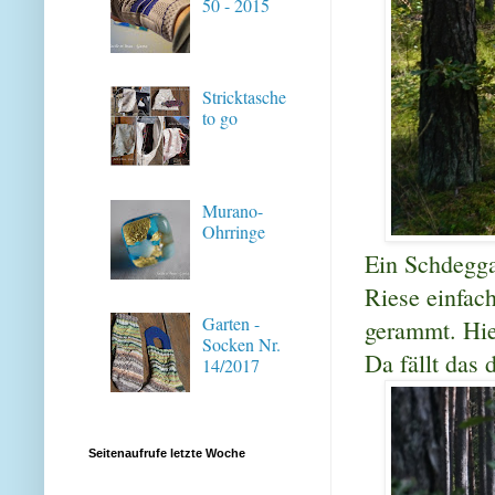
50 - 2015
Stricktasche
to go
Murano-
Ohrringe
Ein Schdegga
Riese einfac
Garten -
gerammt. Hie
Socken Nr.
Da fällt das 
14/2017
Seitenaufrufe letzte Woche