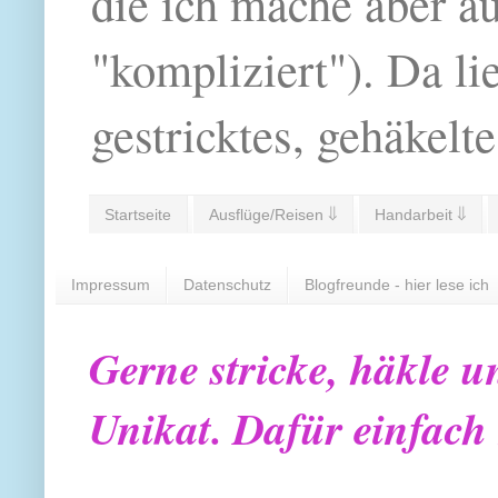
die ich mache aber a
"kompliziert"). Da li
gestricktes, gehäkelte
Startseite
Ausflüge/Reisen ⇓
Handarbeit ⇓
Impressum
Datenschutz
Blogfreunde - hier lese ich
Gerne stricke, häkle u
Unikat. Dafür einfach