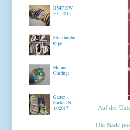
H54F KW
50 - 2015
Stricktasche
to go
Murano-
Ohrringe
Garten -
Socken Nr.
Auf der Unter
14/2017
Die Nadelpos