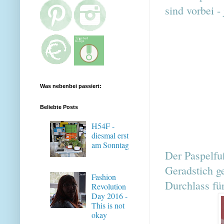
sind vorbei -
Was nebenbei passiert:
Beliebte Posts
H54F -
diesmal erst
am Sonntag
Der Paspelf
Geradstich g
Fashion
Durchlass für
Revolution
Day 2016 -
This is not
okay