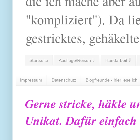
die ich mache aber a
"kompliziert"). Da li
gestricktes, gehäkelte
Startseite
Ausflüge/Reisen ⇓
Handarbeit ⇓
Impressum
Datenschutz
Blogfreunde - hier lese ich
Gerne stricke, häkle u
Unikat. Dafür einfach