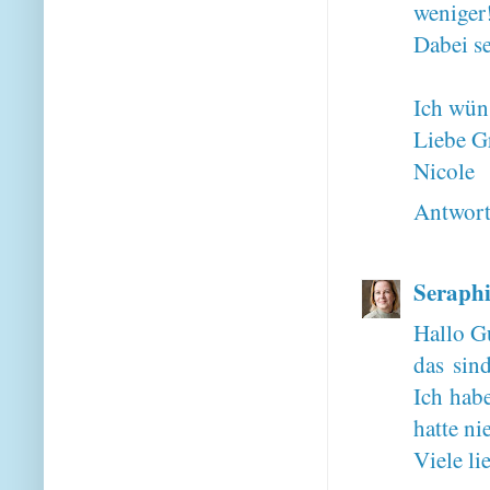
weniger
Dabei se
Ich wüns
Liebe G
Nicole
Antwor
Seraphi
Hallo G
das sin
Ich hab
hatte ni
Viele l