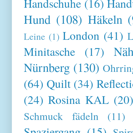
Handschuhe
(16)
Hand
Hund
(108)
Häkeln
(
London
(41)
L
Leine
(1)
Näh
Minitasche
(17)
Nürnberg
(130)
Ohrrin
(64)
Quilt
(34)
Reflect
(24)
Rosina KAL
(20
Schmuck fädeln
(11)
Spaziergang
(15)
Spir