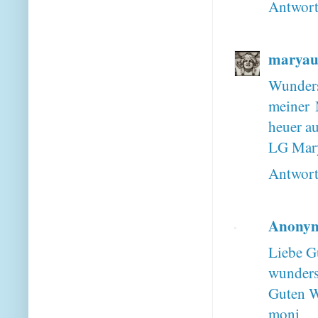
Antwor
maryau
Wunders
meiner 
heuer au
LG Mar
Antwor
Anony
Liebe G
wunders
Guten W
moni