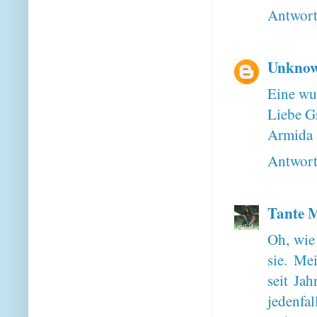
Antwor
Unkno
Eine wu
Liebe G
Armida
Antwor
Tante M
Oh, wie 
sie. Me
seit Ja
jedenfal