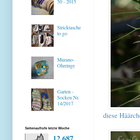
50 - 2015
Stricktasche
to go
Murano-
Ohrringe
Garten -
Socken Nr.
14/2017
diese Häärche
Seitenaufrufe letzte Woche
12,687