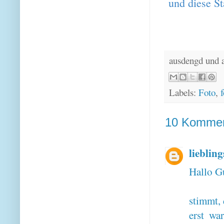
und diese St
ausdengd und 
Labels:
Foto
,
f
10 Kommen
lieblin
Hallo G
stimmt, 
erst wa