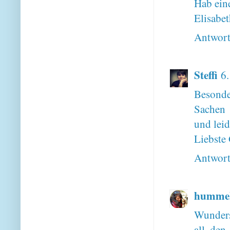
Hab ein
Elisabe
Antwor
Steffi
6
Besonde
Sachen 
und leid
Liebste 
Antwor
hummele
Wundersc
all den