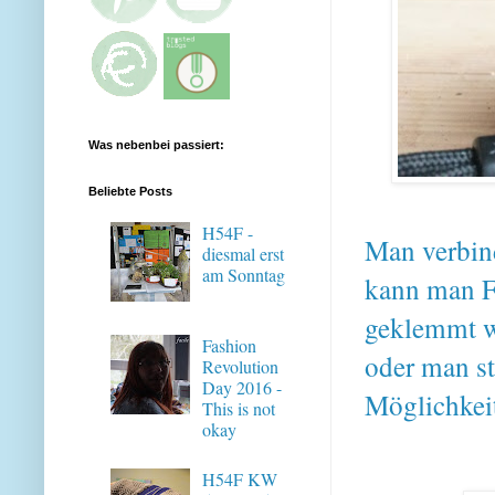
Was nebenbei passiert:
Beliebte Posts
H54F -
Man verbin
diesmal erst
am Sonntag
kann man F
geklemmt we
Fashion
oder man ste
Revolution
Day 2016 -
Möglichkeit
This is not
okay
H54F KW