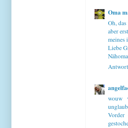
Oma ma
Oh, das
aber ers
meines i
Liebe G
Nähoma
Antwor
angelfa
wouw w
unglaub
Vorder 
gestoc