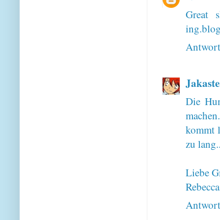
Great s
ing.blo
Antwor
Jakaste
Die Hun
machen
kommt l
zu lang.
Liebe G
Rebecca
Antwor