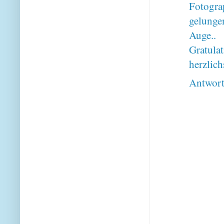
Fotogra
gelunge
Auge..
Gratulat
herzlich
Antwor