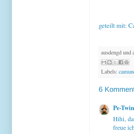
geteilt mit:
C
ausdengd und 
Labels:
camund
6 Komment
Pe-Twin
Hihi, da
freue ic