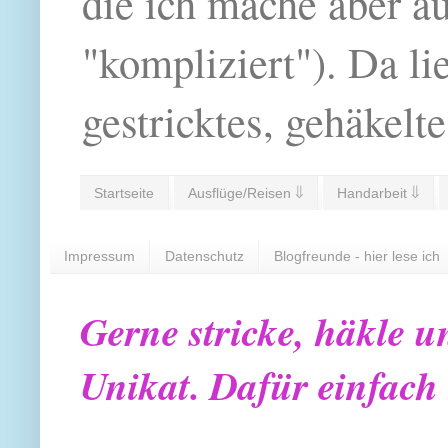
die ich mache aber a
"kompliziert"). Da li
gestricktes, gehäkelte
Startseite
Ausflüge/Reisen ⇓
Handarbeit ⇓
Impressum
Datenschutz
Blogfreunde - hier lese ich
Gerne stricke, häkle u
Unikat. Dafür einfach