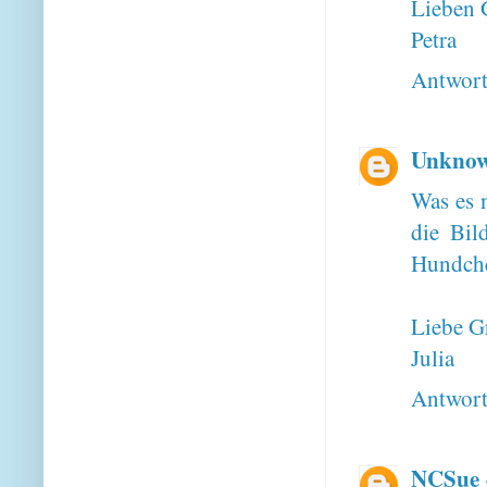
Lieben 
Petra
Antwor
Unkno
Was es n
die Bil
Hundchen
Liebe G
Julia
Antwor
NCSue