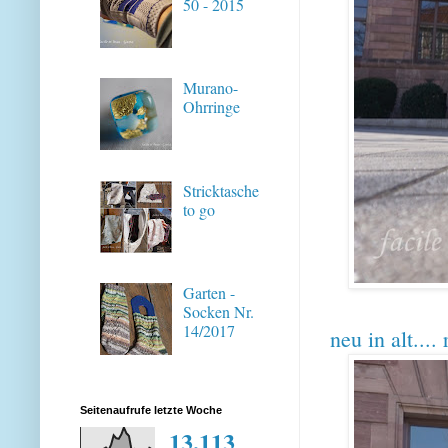
50 - 2015
Murano-
Ohrringe
Stricktasche
to go
Garten -
Socken Nr.
14/2017
neu in alt.... 
Seitenaufrufe letzte Woche
13,113