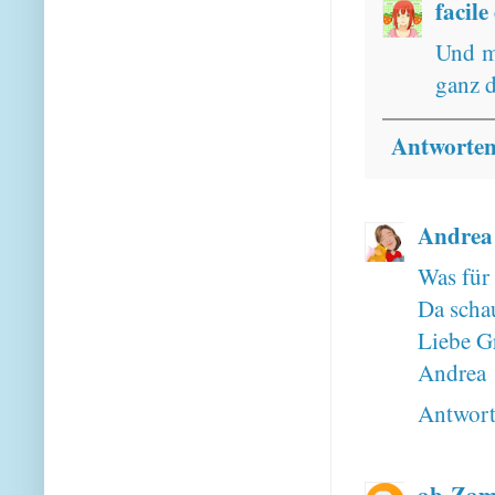
facile
Und m
ganz d
Antworte
Andrea
Was für 
Da schau
Liebe G
Andrea
Antwor
ab-Za