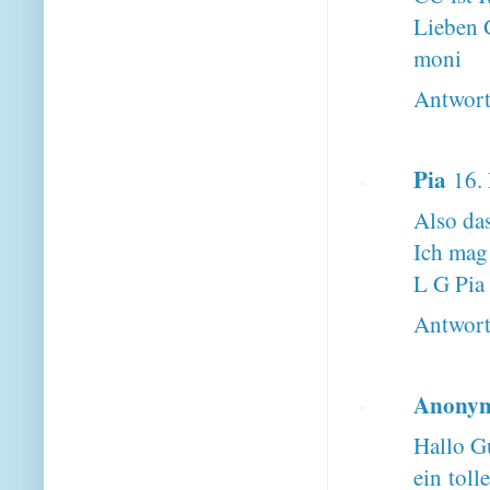
Lieben 
moni
Antwor
Pia
16.
Also das
Ich mag
L G Pia
Antwor
Anony
Hallo G
ein tol