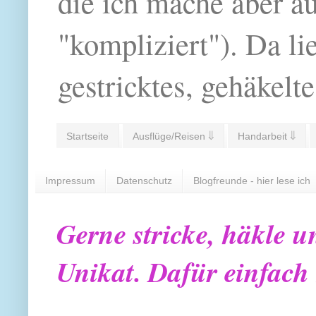
die ich mache aber a
"kompliziert"). Da li
gestricktes, gehäkelte
Startseite
Ausflüge/Reisen ⇓
Handarbeit ⇓
Impressum
Datenschutz
Blogfreunde - hier lese ich
Gerne stricke, häkle u
Unikat. Dafür einfach