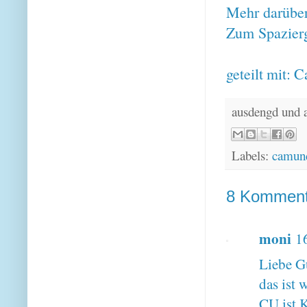
Mehr darüber
Zum
Spazier
geteilt mit: C
ausdengd und 
Labels:
camund
8 Komment
moni
1
Liebe G
das ist 
CU ist K