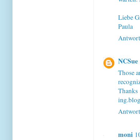
Liebe G
Paula
Antwor
NCSue
Those ar
recogniz
Than
ing.blo
Antwor
moni
1