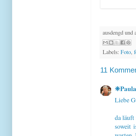
ausdengd und 
Labels:
Foto
,
f
11 Kommen
❈Paul
Liebe G
da läuft
soweit 
warten. 