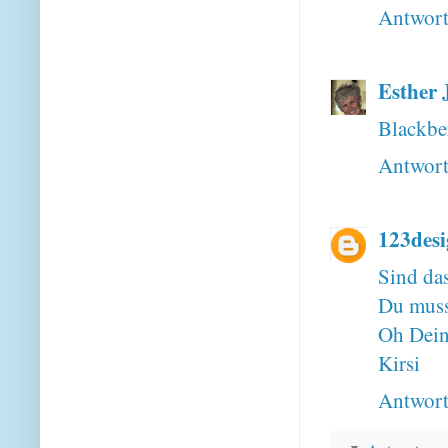
Antwor
Esther 
Blackber
Antwor
123des
Sind da
Du musst
Oh Dein
Kirsi
Antwor