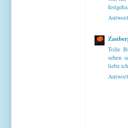
festgeha
Antwor
Zauber
Tolle B
sehen s
liebe ic
Antwor