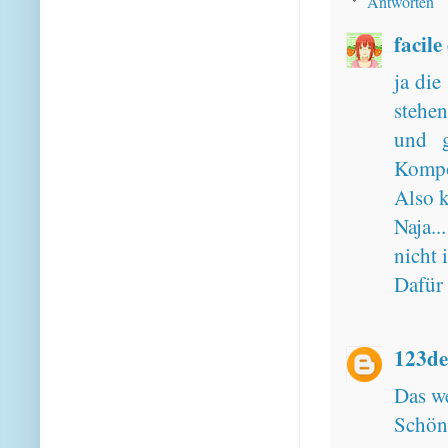
Antworten
facile
ja die
stehe
und g
Kompo
Also k
Naja..
nicht 
Dafür 
123de
Das we
Schö