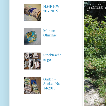
H54F KW
50 - 2015
Murano-
Ohrringe
Stricktasche
to go
Garten -
Socken Nr.
14/2017