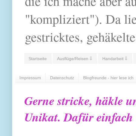
die ich mache aber a
"kompliziert"). Da li
gestricktes, gehäkelte
Startseite
Ausflüge/Reisen ⇓
Handarbeit ⇓
Impressum
Datenschutz
Blogfreunde - hier lese ich
Gerne stricke, häkle u
Unikat. Dafür einfach