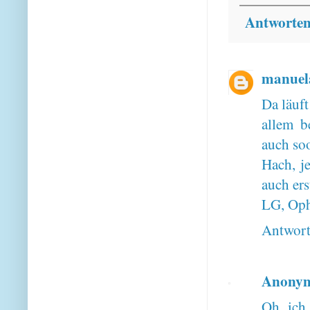
Antworte
manuel
Da läuf
allem be
auch so
Hach, j
auch ers
LG, Oph
Antwor
Anony
Oh, ich