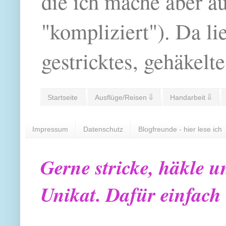
die ich mache aber a
"kompliziert"). Da li
gestricktes, gehäkelte
Startseite
Ausflüge/Reisen ⇓
Handarbeit ⇓
Impressum
Datenschutz
Blogfreunde - hier lese ich
Gerne stricke, häkle u
Unikat. Dafür einfach