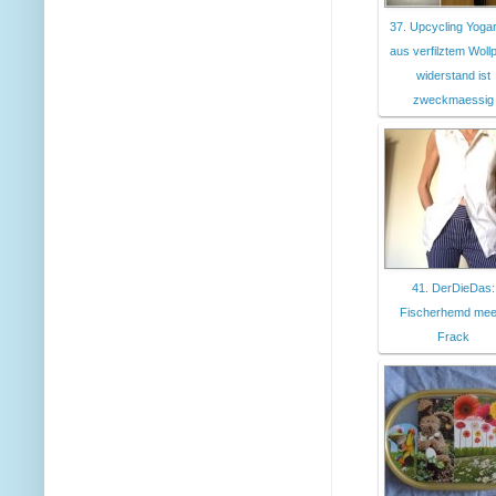
37. Upcycling Yoga
aus verfilztem Wollpu
widerstand ist
zweckmaessig
41. DerDieDas:
Fischerhemd mee
Frack