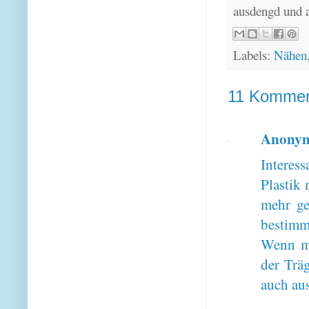
ausdengd und 
Labels:
Nähen
11 Kommen
Anony
Interes
Plastik 
mehr ge
bestimm
Wenn ma
der Trä
auch aus