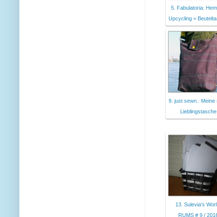
5. Fabulatoria: He
Upcycling = Beutelt
9. just sewn.: Meine
Lieblingstasche
13. Sulevia's Worl
RUMS # 9 / 201