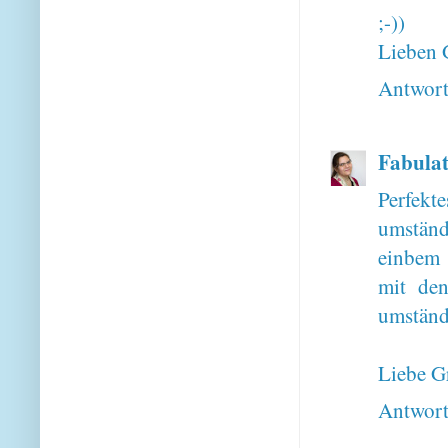
;-))
Lieben 
Antwor
Fabulat
Perfekt
umständl
einbem 
mit den
umständl
Liebe G
Antwor