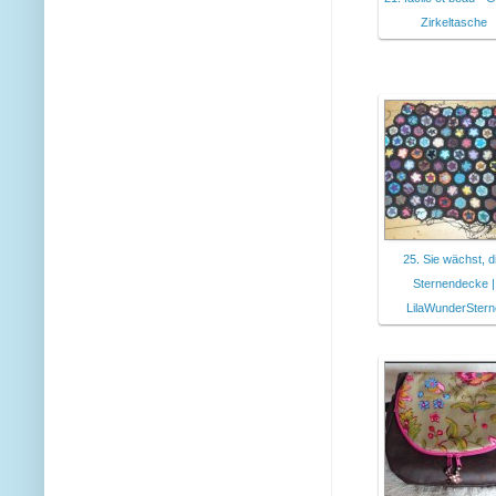
Zirkeltasche
25. Sie wächst, d
Sternendecke |
LilaWunderStern