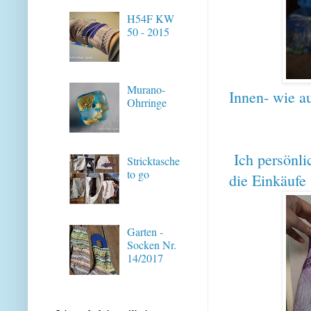
H54F KW
50 - 2015
Murano-
Innen- wie a
Ohrringe
Ich persönli
Stricktasche
to go
die Einkäufe 
Garten -
Socken Nr.
14/2017