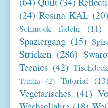
(64)
Quilt
(34)
Reflect
(24)
Rosina KAL
(20
Schmuck fädeln
(11)
Spaziergang
(15)
Spir
Stricken
(286)
Swaro
Teenies
(42)
Tischdeck
Tutorial
(13
Tunika
(2)
Vegetarisches
(41)
Ve
Wechseljahre
(18)
Wei