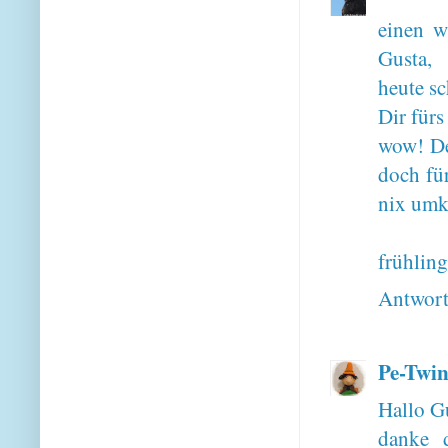
einen w
Gusta,
heute s
Dir fürs
wow! De
doch fü
nix umk
frühling
Antwor
Pe-Twin
Hallo G
danke 