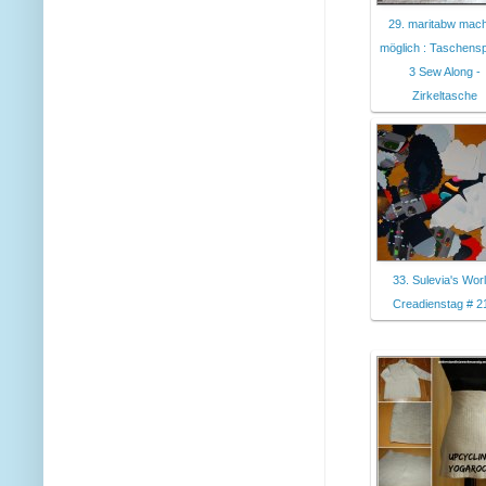
29. maritabw mach
möglich : Taschensp
3 Sew Along -
Zirkeltasche
33. Sulevia's Worl
Creadienstag # 2