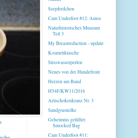
Seepferdchen
Cam Underfoot #12: Autos
Naturhistorisches Museum
Teil 3
My Breastreduction - update
Kosmetiktasche
Süsswasserperlen
Neues von der Hundefront
Herzen am Band
H54F/KW11/2016
Artischokenkranz Nr. 3
Sandgrasnelke
Geheimnis gelüftet:
n
Smocked Bag
Cam Underfoot #11:
probe