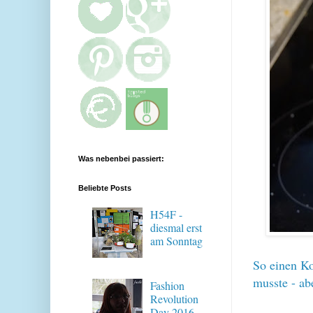
Was nebenbei passiert:
Beliebte Posts
H54F -
diesmal erst
am Sonntag
So einen Ko
musste - ab
Fashion
Revolution
Day 2016 -