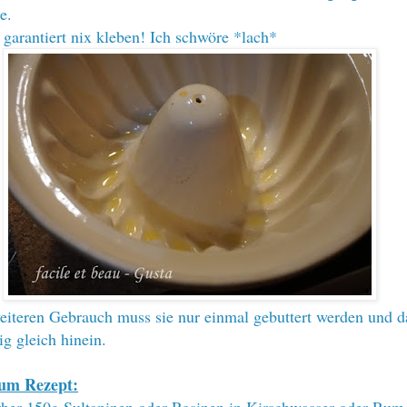
e.
 garantiert nix kleben! Ich schwöre *lach*
eiteren Gebrauch muss sie nur einmal gebuttert werden und 
ig gleich hinein.
um Rezept:
her 150g Sultaninen oder Rosinen in Kirschwasser oder Rum