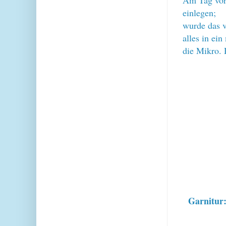
einlegen;
wurde das v
alles in ei
die Mikro. 
Garnitur