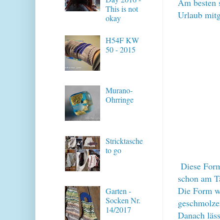
Am besten s
This is not
Urlaub mitg
okay
H54F KW
50 - 2015
Murano-
Ohrringe
Stricktasche
to go
Diese Form
schon am T
Die Form wi
Garten -
Socken Nr.
geschmolzen
14/2017
Danach läs