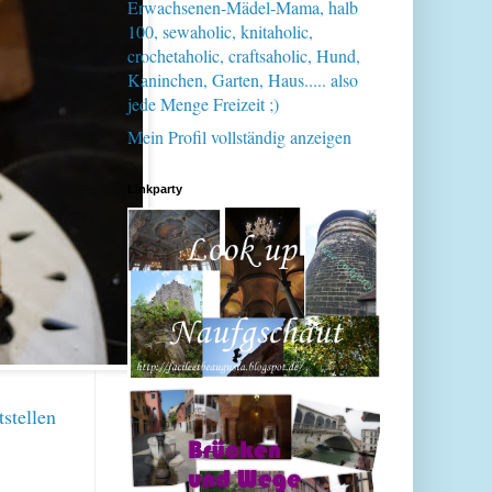
Erwachsenen-Mädel-Mama, halb
100, sewaholic, knitaholic,
crochetaholic, craftsaholic, Hund,
Kaninchen, Garten, Haus..... also
jede Menge Freizeit ;)
Mein Profil vollständig anzeigen
Linkparty
stellen