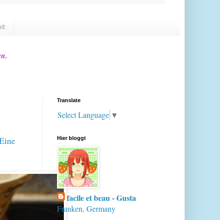
it:
en.
Translate
Select Language
▼
 Eine
Hier bloggt
facile et beau - Gusta
Franken, Germany