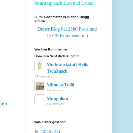
Sonntag
: nach Lust und Laune
Su fill Gschmarrie is in denn Blogg
drinna:
Dieser Blog hat 2880 Posts
und
15878 Kommentare :)
Wer hier Kommentiert
Hom ihrn Senf daderzugehm
Modewerkstatt Heike
Tschänsch
1 Kommentare
Mihaela Toilă
1 Kommentare
Mongolian
dann
1 Kommentare
was bisher geschah:
2026
(22)
►