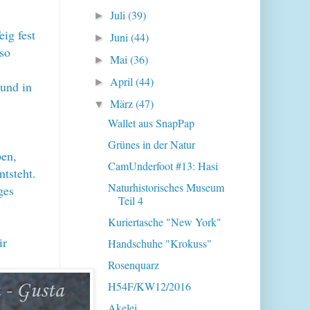
Juli
(39)
►
ig fest
Juni
(44)
►
 so
Mai
(36)
►
April
(44)
►
 und in
März
(47)
▼
Wallet aus SnapPap
Grünes in der Natur
ben,
CamUnderfoot #13: Hasi
ntsteht.
Naturhistorisches Museum
ges
Teil 4
Kuriertasche "New York"
ir
Handschuhe "Krokuss"
Rosenquarz
H54F/KW12/2016
Akelei