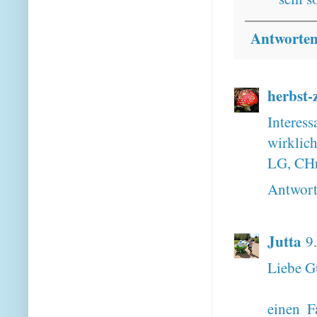
Antworte
herbst-z
Interess
wirklich
LG, CHr
Antwor
Jutta
9
Liebe G
einen F