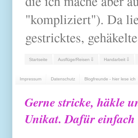
die ich mache aber a
"kompliziert"). Da li
gestricktes, gehäkelte
Startseite
Ausflüge/Reisen ⇓
Handarbeit ⇓
Impressum
Datenschutz
Blogfreunde - hier lese ich
Gerne stricke, häkle u
Unikat. Dafür einfach