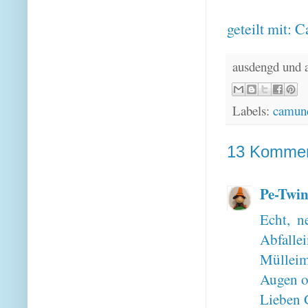
geteilt mit:
C
ausdengd und 
Labels:
camund
13 Kommen
Pe-Twin
Echt, n
Abfall
Mülleim
Augen o
Lieben 