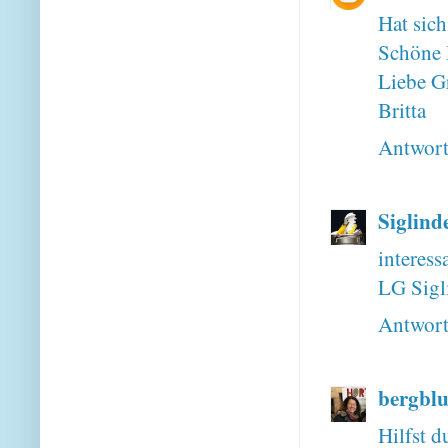
Hat sich
Schöne 
Liebe G
Britta
Antwor
Siglind
interess
LG Sigl
Antwor
bergbl
Hilfst d