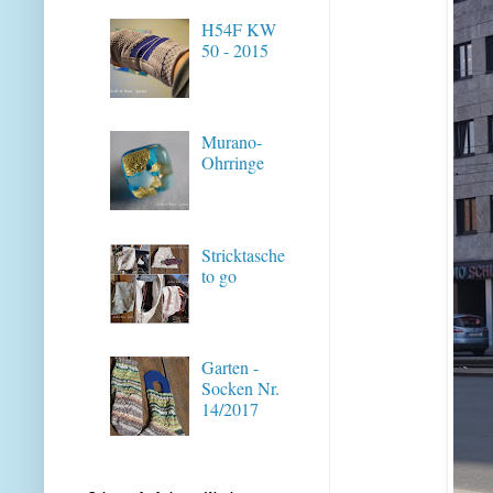
H54F KW
50 - 2015
Murano-
Ohrringe
Stricktasche
to go
Garten -
Socken Nr.
14/2017