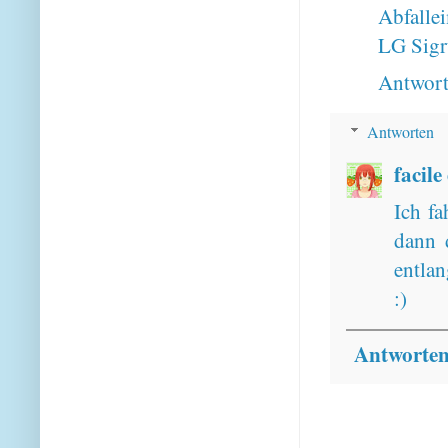
Abfallei
LG Sig
Antwor
Antworten
facile
Ich fa
dann 
entlan
:)
Antworte