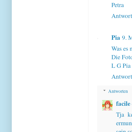
Petra
Antwor
Pia
9. 
Was es n
Die Foto
L G Pia
Antwor
Antworten
facile
Tja k
ermun
sein s